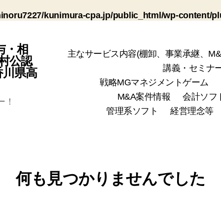
noru7227/kunimura-cpa.jp/public_html/wp-content/plug
与・相
主なサービス内容(棚卸、事業承継、M&
村公認
講義・セミナ
(香川県高
戦略MGマネジメントゲーム
M&A案件情報
会計ソフ
ー！
管理系ソフト
経営理念等
何も見つかりませんでした