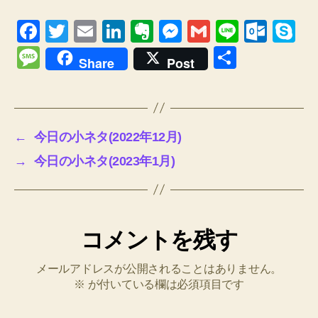
F
T
E
Li
E
M
G
Li
O
S
a
wi
m
n
v
e
m
n
ut
ky
M
共
Share
Post
c
tt
ail
k
er
ss
ail
e
lo
p
e
有
e
er
e
n
e
o
e
ss
b
dI
ot
n
k.
a
←
今日の小ネタ(2022年12月)
o
n
e
g
c
g
→
今日の小ネタ(2023年1月)
o
er
o
e
k
m
コメントを残す
メールアドレスが公開されることはありません。
※
が付いている欄は必須項目です