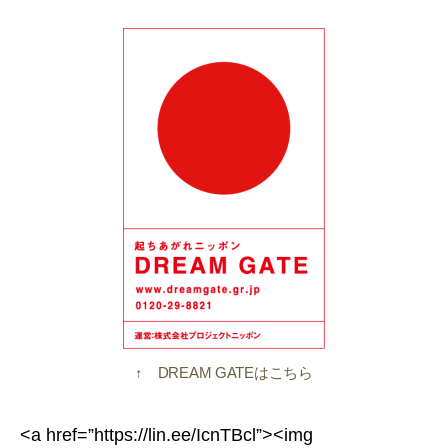
↑ DREAM GATEはこちら
<a href=”https://lin.ee/IcnTBcl”><img