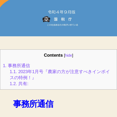
Contents
[
hide
]
1.
事務所通信
1.1.
2023年1月号『農家の方が注意すべきインボイ
スの特例！』
1.2.
共有:
事務所通信