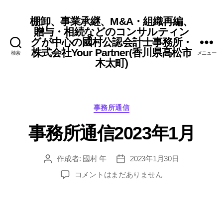
棚卸、事業承継、M&A・組織再編、
贈与・相続などのコンサルティン
グが中心の國村公認会計士事務所・
株式会社Your Partner(香川県高松市
検索
メニュー
木太町)
カ
事務所通信
テ
事務所通信2023年1月
ゴ
リ
ー
作成者:
國村 年
2023年1月30日
投
投
稿
稿
事
コメントはまだありません
者
日
務
所
通
信