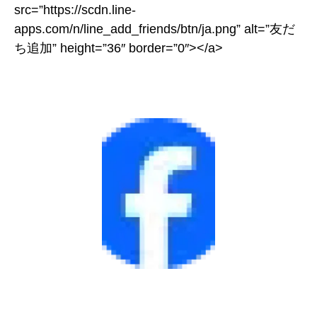
src=”https://scdn.line-
apps.com/n/line_add_friends/btn/ja.png” alt=”友だ
ち追加” height=”36″ border=”0″></a>