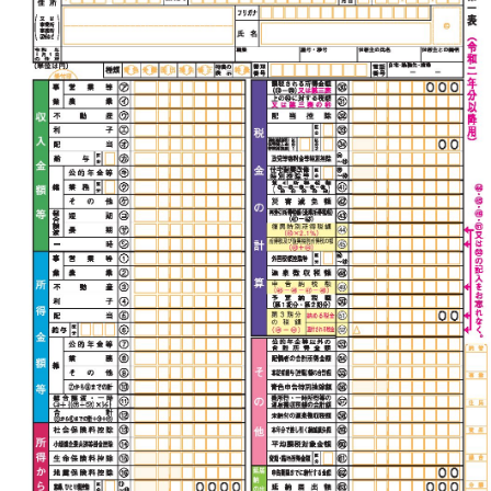
2022
年
12
月
へ
の