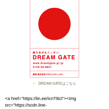
↑ DREAM GATEはこちら
<a href=”https://lin.ee/IcnTBcl”><img
src=”https://scdn.line-