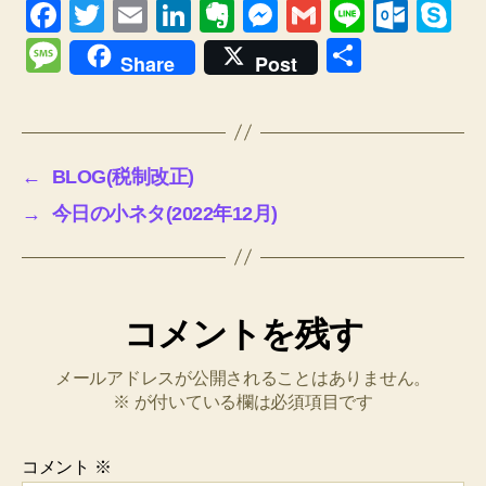
F
T
E
Li
E
M
G
Li
O
S
a
wi
m
n
v
e
m
n
ut
ky
M
共
Share
Post
c
tt
ail
k
er
ss
ail
e
lo
p
e
有
e
er
e
n
e
o
e
ss
b
dI
ot
n
k.
a
←
BLOG(税制改正)
o
n
e
g
c
g
→
今日の小ネタ(2022年12月)
o
er
o
e
k
m
コメントを残す
メールアドレスが公開されることはありません。
※
が付いている欄は必須項目です
コメント
※