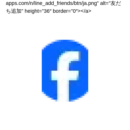
apps.com/n/line_add_friends/btn/ja.png” alt=”友だ
ち追加” height=”36″ border=”0″></a>