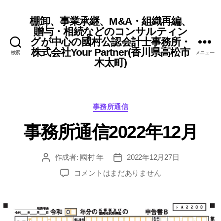
棚卸、事業承継、M&A・組織再編、
贈与・相続などのコンサルティン
グが中心の國村公認会計士事務所・
株式会社Your Partner(香川県高松市
検索
メニュー
木太町)
カ
事務所通信
テ
事務所通信2022年12月
ゴ
リ
ー
作成者:
國村 年
2022年12月27日
投
投
稿
稿
事
コメントはまだありません
者
日
務
所
通
信