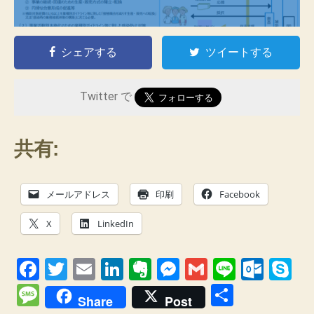
シェアする
ツイートする
Twitter で
共有:
メールアドレス
印刷
Facebook
X
LinkedIn
F
T
E
Li
E
M
G
Li
O
S
a
wi
m
n
v
e
m
n
ut
ky
M
共
Share
Post