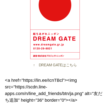
↑ DREAM GATEはこちら
<a href=”https://lin.ee/IcnTBcl”><img
src=”https://scdn.line-
apps.com/n/line_add_friends/btn/ja.png” alt=”友だ
ち追加” height=”36″ border=”0″></a>