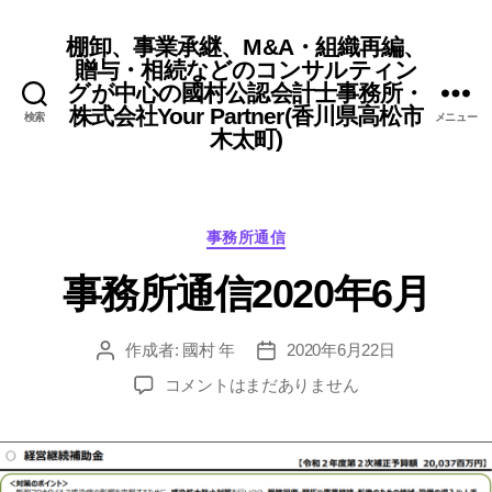
棚卸、事業承継、M&A・組織再編、
贈与・相続などのコンサルティン
グが中心の國村公認会計士事務所・
株式会社Your Partner(香川県高松市
検索
メニュー
木太町)
カ
事務所通信
テ
事務所通信2020年6月
ゴ
リ
ー
作成者:
國村 年
2020年6月22日
投
投
稿
稿
事
コメントはまだありません
者
日
務
所
通
信