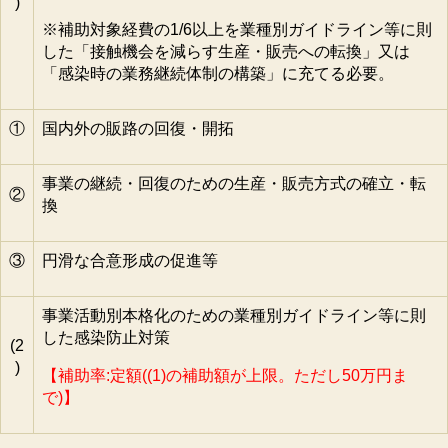
)
※補助対象経費の1/6以上を業種別ガイドライン等に則
した「接触機会を減らす生産・販売への転換」又は
「感染時の業務継続体制の構築」に充てる必要。
①
国内外の販路の回復・開拓
事業の継続・回復のための生産・販売方式の確立・転
②
換
③
円滑な合意形成の促進等
事業活動別本格化のための業種別ガイドライン等に則
した感染防止対策
(2
)
【補助率:定額((1)の補助額が上限。ただし50万円ま
で)】