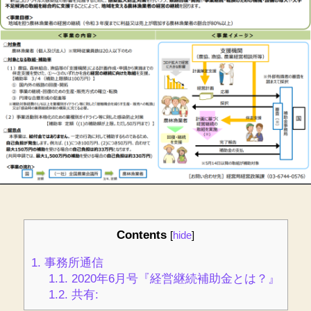
2020
年
6
月
へ
の
Contents
[
hide
]
1.
事務所通信
1.1.
2020年6月号『経営継続補助金とは？』
1.2.
共有: