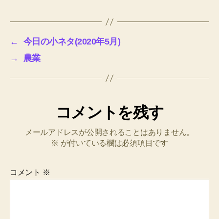
c
tt
ail
k
er
ss
ail
e
lo
p
e
有
e
er
e
n
e
o
e
ss
b
dI
ot
n
k.
a
←
今日の小ネタ(2020年5月)
o
n
e
g
c
g
→
農業
o
er
o
e
k
m
コメントを残す
メールアドレスが公開されることはありません。
※
が付いている欄は必須項目です
コメント
※