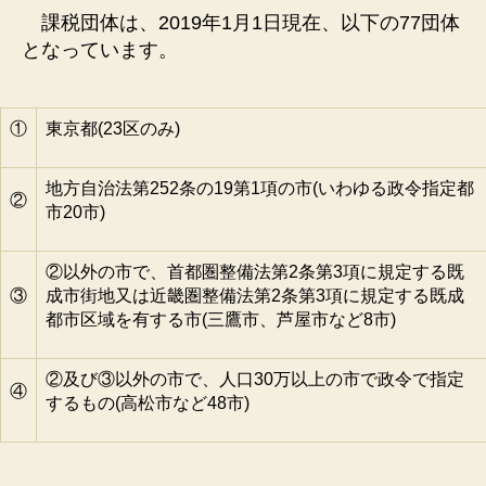
課税団体は、2019年1月1日現在、以下の77団体
となっています。
①
東京都(23区のみ)
地方自治法第252条の19第1項の市(いわゆる政令指定都
②
市20市)
②以外の市で、首都圏整備法第2条第3項に規定する既
③
成市街地又は近畿圏整備法第2条第3項に規定する既成
都市区域を有する市(三鷹市、芦屋市など8市)
②及び③以外の市で、人口30万以上の市で政令で指定
④
するもの(高松市など48市)