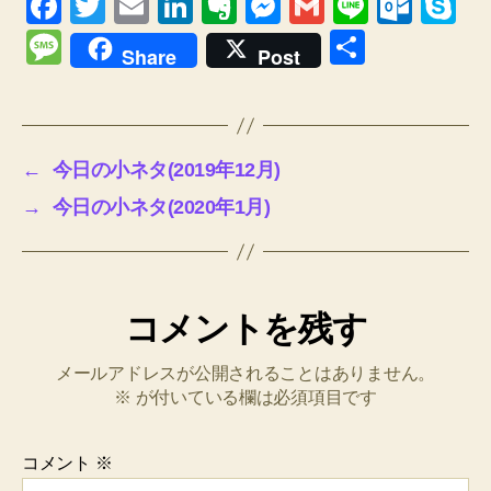
F
T
E
Li
E
M
G
Li
O
S
a
wi
m
n
v
e
m
n
ut
ky
M
共
Share
Post
c
tt
ail
k
er
ss
ail
e
lo
p
e
有
e
er
e
n
e
o
e
ss
b
dI
ot
n
k.
a
←
今日の小ネタ(2019年12月)
o
n
e
g
c
g
→
今日の小ネタ(2020年1月)
o
er
o
e
k
m
コメントを残す
メールアドレスが公開されることはありません。
※
が付いている欄は必須項目です
コメント
※