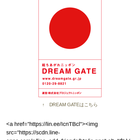
↑ DREAM GATEはこちら
<a href=”https://lin.ee/IcnTBcl”><img
src=”https://scdn.line-