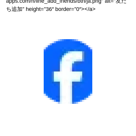
apps.com/n/line_add_friends/btn/ja.png” alt=”友だ
ち追加” height=”36″ border=”0″></a>