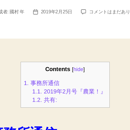
事
成者:
國村 年
2019年2月25日
コメントはまだあ
投
務
稿
所
日
通
信
2019
年
2
月
Contents
[
hide
]
へ
の
1.
事務所通信
1.1.
2019年2月号『農業！』
1.2.
共有: