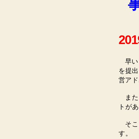
20
早いも
を提出
営アド
また、
トがあ
そこ
す。