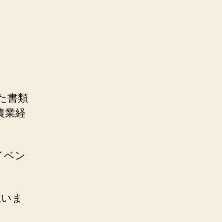
た書類
農業経
イベン
思いま