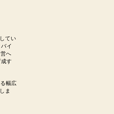
してい
ドバイ
経営へ
育成す
る幅広
しま