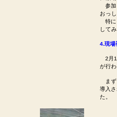
参加
おっし
特に
してみ
4.
現場
2月1
が行わ
まずは
導入さ
た。