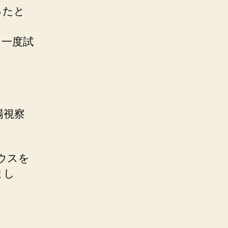
ったと
一度試
場視察
ウスを
まし