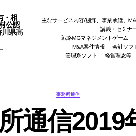
与・相
主なサービス内容(棚卸、事業承継、M&
村公認
講義・セミナ
(香川県高
戦略MGマネジメントゲーム
M&A案件情報
会計ソフ
ー！
管理系ソフト
経営理念等
カ
事務所通信
テ
ゴ
所通信2019
リ
ー