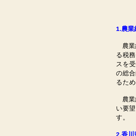
1.
農業
農業
る税務
スを受
の総合
るため
農業
い要望
す。
2.
香川