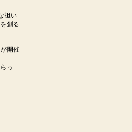
な担い
代を創る
会が開催
いらっ