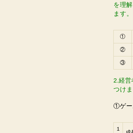
を理解
ます。
①
②
③
2.経
つけま
①ゲー
1
成