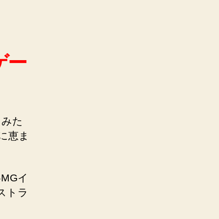
ゲー
てみた
に恵ま
MGイ
ストラ