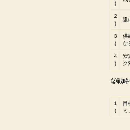
)
2
誰
)
3
供
)
な
4
安
)
ク
②戦略
1
目
)
ミ