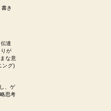
、書き
を伝達
とりが
ざまな意
ング)
し、ゲ
略思考