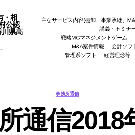
与・相
主なサービス内容(棚卸、事業承継、M&
村公認
講義・セミナ
(香川県高
戦略MGマネジメントゲーム
M&A案件情報
会計ソフ
ー！
管理系ソフト
経営理念等
カ
事務所通信
テ
ゴ
所通信2018
リ
ー