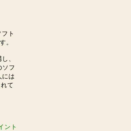
ソフト
す。
講し、
のソフ
人には
られて
イント