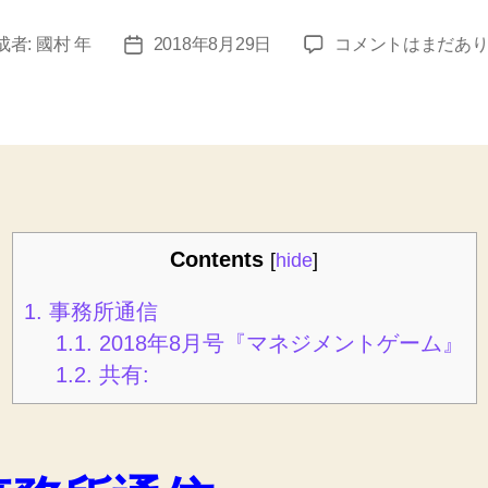
事
成者:
國村 年
2018年8月29日
コメントはまだあ
投
務
稿
所
日
通
信
2018
年
8
月
Contents
[
hide
]
へ
の
1.
事務所通信
1.1.
2018年8月号『マネジメントゲーム』
1.2.
共有: