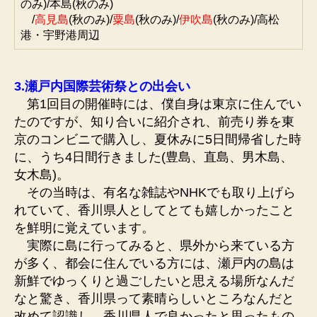
のみ)/本島(秋のみ)
/
高見島
(秋のみ)/
粟島
(秋のみ)/
伊吹島
(秋のみ)/高松
港・宇野港周辺
3.瀬戸内国際芸術祭との出会い
第1回目の開催時には、僕自身は東京に住んでい
たのですが、知り合いに紹介され、前売り券を東
京のコンビニで購入し、夏休みに5日間帰省した時
に、うち4日間行きました(豊島、直島、男木島、
女木島)。
その当時は、有名な雑誌やNHKでも取り上げら
れていて、香川県人としてとても嬉しかったこと
を鮮明に覚えています。
実際に島に行ってみると、県外から来ている方
が多く、都会に住んでいる方には、瀬戸内の島は
新鮮でゆっくりと過ごしたいと思える場所なんだ
なと驚き、香川県って素晴らしいところなんだと
改めて認識し、香川県人で良かったと思ったもの