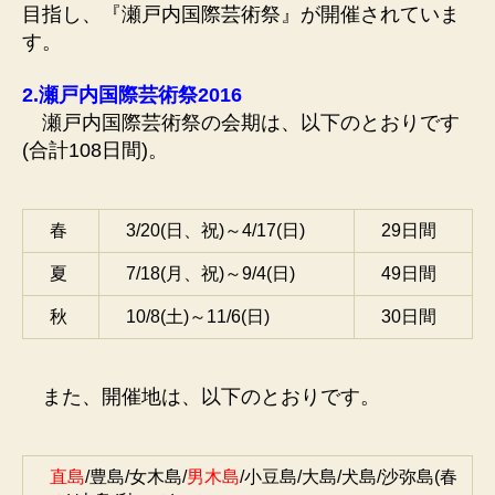
目指し、『瀬戸内国際芸術祭』が開催されていま
す。
2.瀬戸内国際芸術祭2016
瀬戸内国際芸術祭の会期は、以下のとおりです
(合計108日間)。
春
3/20(日、祝)～4/17(日)
29日間
夏
7/18(月、祝)～9/4(日)
49日間
秋
10/8(土)～11/6(日)
30日間
また、開催地は、以下のとおりです。
直島
/豊島/女木島/
男木島
/小豆島/大島/犬島/沙弥島(春