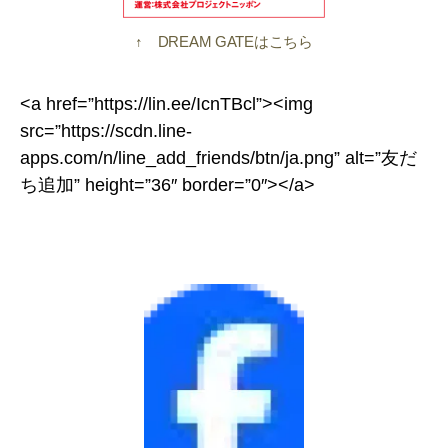
↑ DREAM GATEはこちら
<a href=”https://lin.ee/IcnTBcl”><img
src=”https://scdn.line-
apps.com/n/line_add_friends/btn/ja.png” alt=”友だ
ち追加” height=”36″ border=”0″></a>