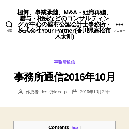
棚卸、事業承継、M&A・組織再編、
贈与・相続などのコンサルティン
グが中心の國村公認会計士事務所・
株式会社Your Partner(香川県高松市
検索
メニュー
木太町)
カ
事務所通信
テ
事務所通信2016年10月
ゴ
リ
ー
作成者:
desk@toiee.jp
2016年10月29日
投
投
稿
稿
者
日
Contents
[
hide
]