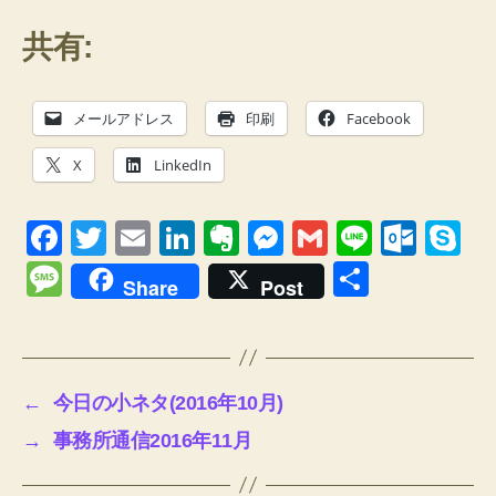
共有:
メールアドレス
印刷
Facebook
X
LinkedIn
F
T
E
Li
E
M
G
Li
O
S
a
wi
m
n
v
e
m
n
ut
ky
M
共
Share
Post
c
tt
ail
k
er
ss
ail
e
lo
p
e
有
e
er
e
n
e
o
e
ss
b
dI
ot
n
k.
a
←
今日の小ネタ(2016年10月)
o
n
e
g
c
g
→
事務所通信2016年11月
o
er
o
e
k
m