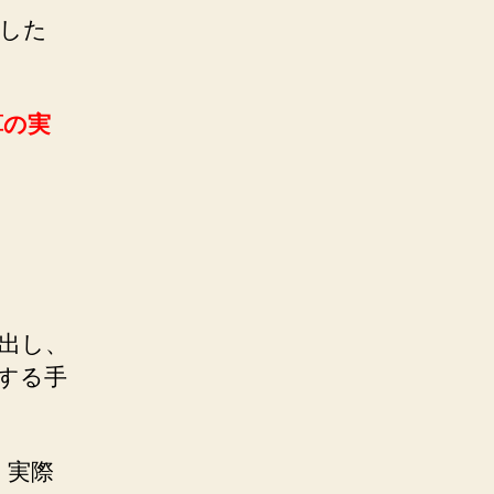
ました
算の実
出し、
する手
、実際