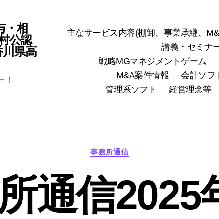
与・相
主なサービス内容(棚卸、事業承継、M&
村公認
講義・セミナ
(香川県高
戦略MGマネジメントゲーム
M&A案件情報
会計ソフ
ー！
管理系ソフト
経営理念等
カ
事務所通信
テ
ゴ
所通信2025
リ
ー