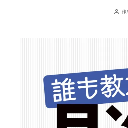
作
投
稿
者