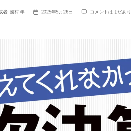
事
成者:
國村 年
2025年5月26日
コメントはまだあ
投
務
稿
所
日
通
信
2025
年
5
月
へ
の