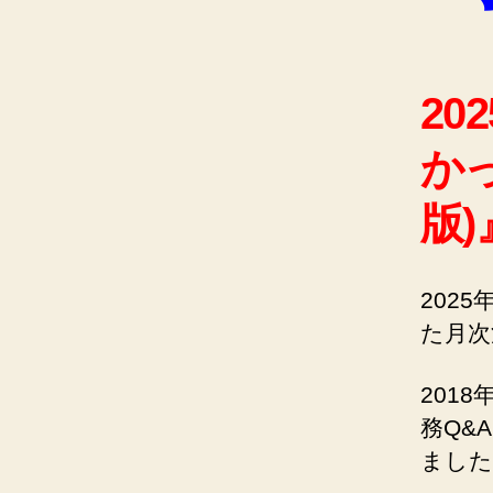
2
か
版)
202
た月次
201
務Q&
ました