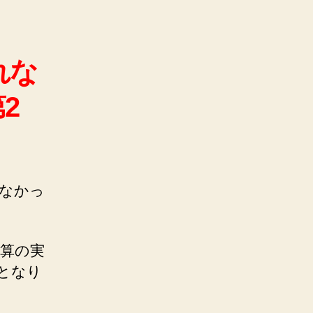
れな
2
れなかっ
決算の実
刷となり