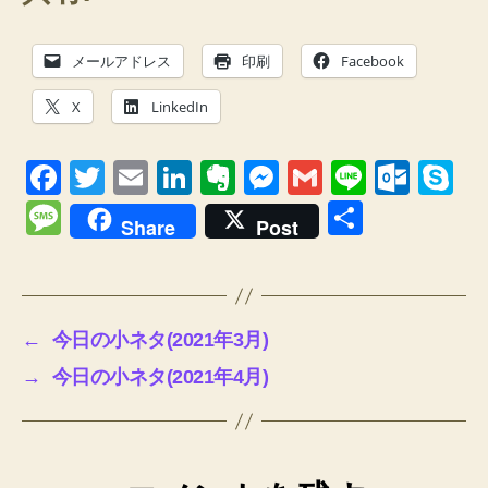
メールアドレス
印刷
Facebook
X
LinkedIn
F
T
E
Li
E
M
G
Li
O
S
a
wi
m
n
v
e
m
n
ut
ky
M
共
Share
Post
c
tt
ail
k
er
ss
ail
e
lo
p
e
有
e
er
e
n
e
o
e
ss
b
dI
ot
n
k.
a
←
今日の小ネタ(2021年3月)
o
n
e
g
c
g
→
今日の小ネタ(2021年4月)
o
er
o
e
k
m