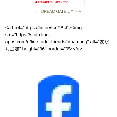
↑ DREAM GATEはこちら
<a href=”https://lin.ee/IcnTBcl”><img
src=”https://scdn.line-
apps.com/n/line_add_friends/btn/ja.png” alt=”友だ
ち追加” height=”36″ border=”0″></a>