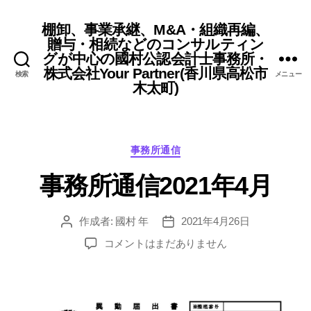
棚卸、事業承継、M&A・組織再編、
贈与・相続などのコンサルティン
グが中心の國村公認会計士事務所・
株式会社Your Partner(香川県高松市
検索
メニュー
木太町)
カ
事務所通信
テ
事務所通信2021年4月
ゴ
リ
ー
作成者:
國村 年
2021年4月26日
投
投
稿
稿
事
コメントはまだありません
者
日
務
所
通
信