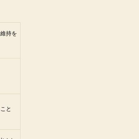
の維持を
いこと