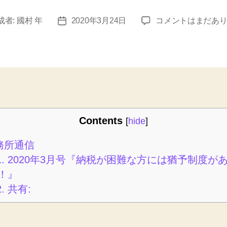
事
成者:
國村 年
2020年3月24日
コメントはまだあ
投
務
稿
所
日
通
信
2020
年
3
月
Contents
[
hide
]
へ
の
務所通信
1.
2020年3月号『納税が困難な方には猶予制度が
！』
2.
共有: