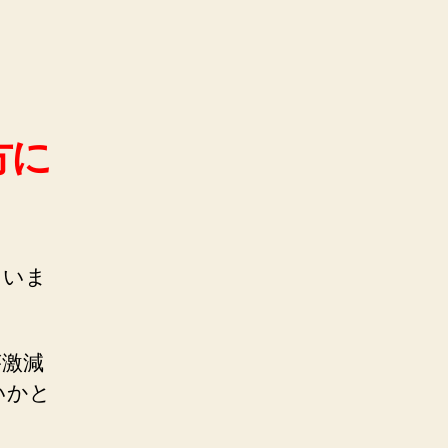
方に
ていま
が激減
いかと