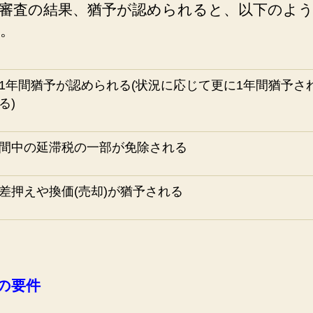
審査の結果、猶予が認められると、以下のよ
。
1年間猶予が認められる(状況に応じて更に1年間猶予さ
る)
間中の延滞税の一部が免除される
差押えや換価(売却)が猶予される
の要件