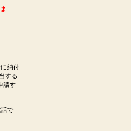
りま
時に納付
当する
申請す
電話で