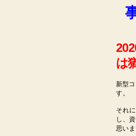
2
は
新型コ
す。
それに
し、資
思いま