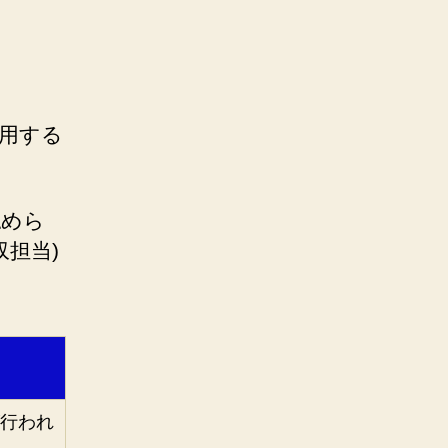
用する
認めら
担当)
行われ