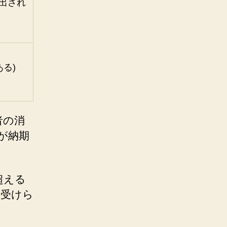
提出され
る)
者の消
)が納期
超える
が受けら