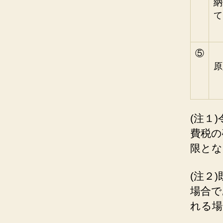
納
て
⑤
原
(注１
費税の
限とな
(注２
場合で
れる場