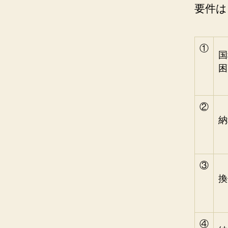
要件は
①
国
困
②
納
③
換
④