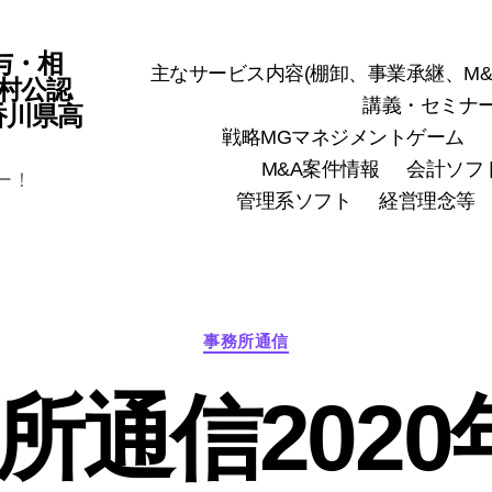
与・相
主なサービス内容(棚卸、事業承継、M&
村公認
講義・セミナ
(香川県高
戦略MGマネジメントゲーム
M&A案件情報
会計ソフ
ー！
管理系ソフト
経営理念等
カ
事務所通信
テ
ゴ
所通信2020
リ
ー