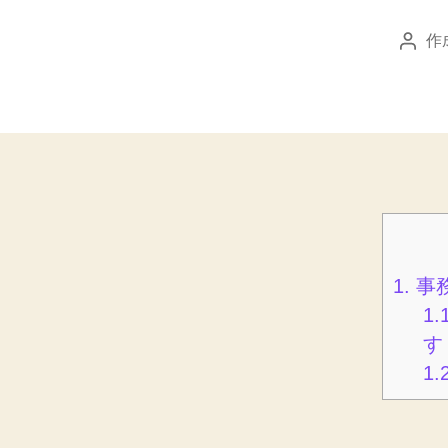
作
投
稿
者
1.
事
1.
す
1.