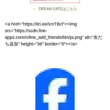
↑ DREAM GATEはこちら
<a href=”https://lin.ee/IcnTBcl”><img
src=”https://scdn.line-
apps.com/n/line_add_friends/btn/ja.png” alt=”友だ
ち追加” height=”36″ border=”0″></a>