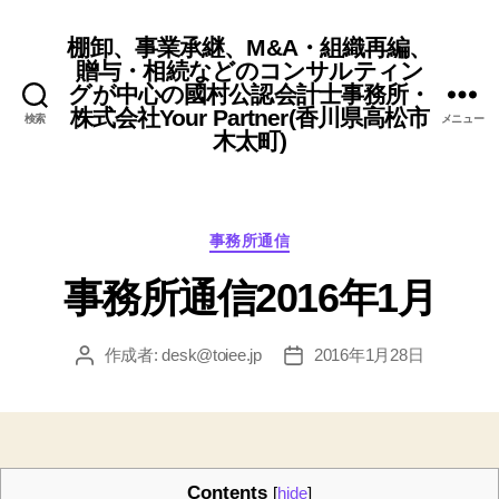
棚卸、事業承継、M&A・組織再編、
贈与・相続などのコンサルティン
グが中心の國村公認会計士事務所・
株式会社Your Partner(香川県高松市
検索
メニュー
木太町)
カ
事務所通信
テ
事務所通信2016年1月
ゴ
リ
ー
作成者:
desk@toiee.jp
2016年1月28日
投
投
稿
稿
者
日
Contents
[
hide
]