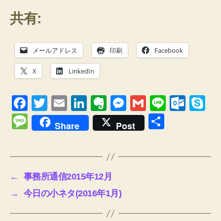
共有:
メールアドレス
印刷
Facebook
X
LinkedIn
F
T
E
Li
E
M
G
Li
O
S
a
wi
m
n
v
e
m
n
ut
ky
M
共
Share
Post
c
tt
ail
k
er
ss
ail
e
lo
p
e
有
e
er
e
n
e
o
e
ss
b
dI
ot
n
k.
a
←
事務所通信2015年12月
o
n
e
g
c
g
→
今日の小ネタ(2016年1月)
o
er
o
e
k
m