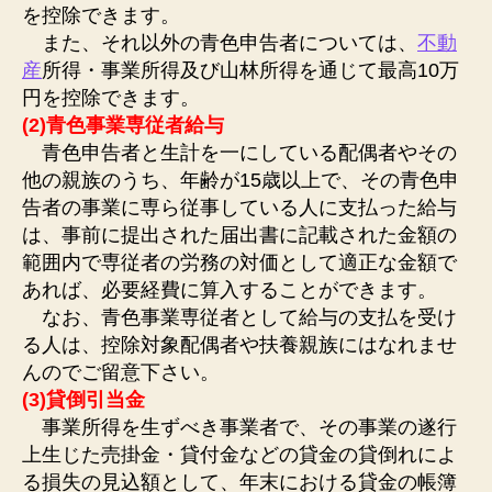
を控除できます。
また、それ以外の青色申告者については、
不動
産
所得・事業所得及び山林所得を通じて最高10万
円を控除できます。
(2)青色事業専従者給与
青色申告者と生計を一にしている配偶者やその
他の親族のうち、年齢が15歳以上で、その青色申
告者の事業に専ら従事している人に支払った給与
は、事前に提出された届出書に記載された金額の
範囲内で専従者の労務の対価として適正な金額で
あれば、必要経費に算入することができます。
なお、青色事業専従者として給与の支払を受け
る人は、控除対象配偶者や扶養親族にはなれませ
んのでご留意下さい。
(3)貸倒引当金
事業所得を生ずべき事業者で、その事業の遂行
上生じた売掛金・貸付金などの貸金の貸倒れによ
る損失の見込額として、年末における貸金の帳簿