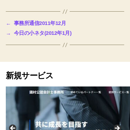
e
有
e
er
e
n
e
o
e
ss
b
dI
ot
n
k.
a
←
事務所通信2011年12月
o
n
e
g
c
g
→
今日の小ネタ(2012年1月)
o
er
o
e
k
m
新規サービス