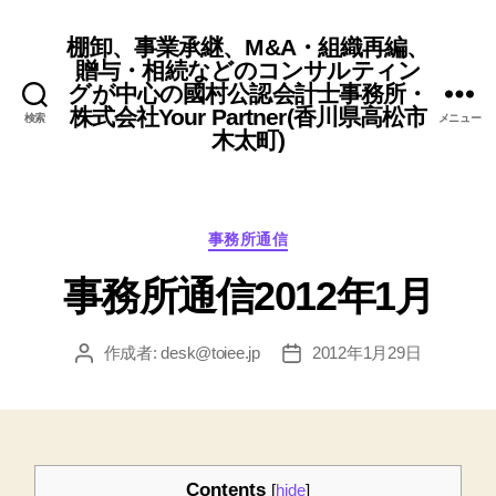
棚卸、事業承継、M&A・組織再編、
贈与・相続などのコンサルティン
グが中心の國村公認会計士事務所・
株式会社Your Partner(香川県高松市
検索
メニュー
木太町)
カ
事務所通信
テ
事務所通信2012年1月
ゴ
リ
ー
作成者:
desk@toiee.jp
2012年1月29日
投
投
稿
稿
者
日
Contents
[
hide
]