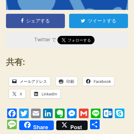
シェアする
ツイートする
Twitter で
共有:
メールアドレス
印刷
Facebook
X
LinkedIn
F
T
E
Li
E
M
G
Li
O
S
a
wi
m
n
v
e
m
n
ut
ky
M
共
Share
Post
c
tt
ail
k
er
ss
ail
e
lo
p