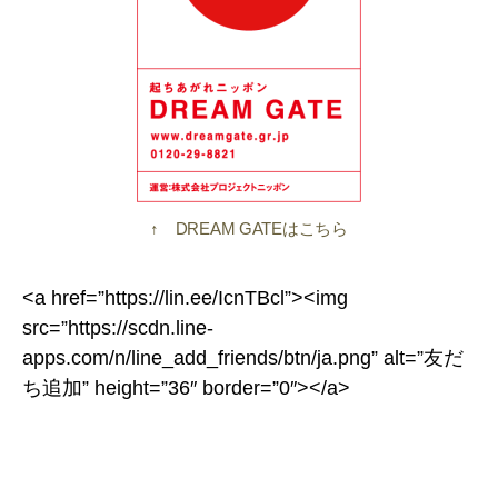
↑ DREAM GATEはこちら
<a href=”https://lin.ee/IcnTBcl”><img
src=”https://scdn.line-
apps.com/n/line_add_friends/btn/ja.png” alt=”友だ
ち追加” height=”36″ border=”0″></a>