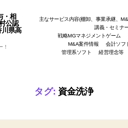
与・相
主なサービス内容(棚卸、事業承継、M&
村公認
講義・セミナ
(香川県高
戦略MGマネジメントゲーム
M&A案件情報
会計ソフ
ー！
管理系ソフト
経営理念等
タグ:
資金洗浄