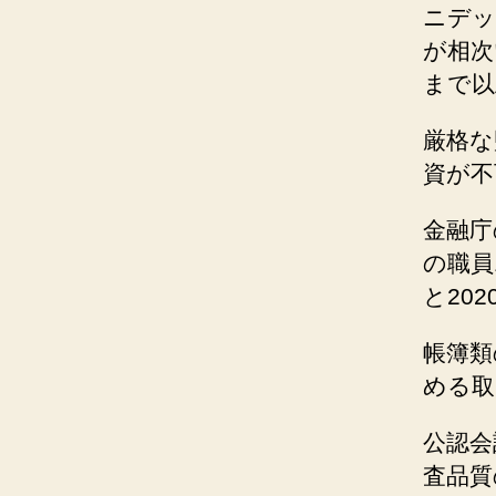
ニデッ
が相次
まで以
厳格な
資が不
金融庁
の職員
と20
帳簿類
める取
公認会
査品質