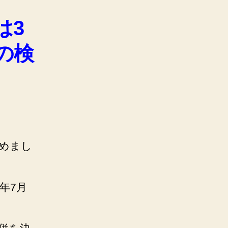
は3
の検
めまし
年7月