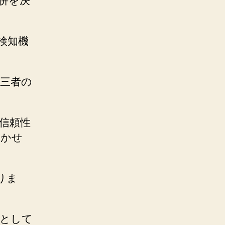
併を決
検知機
三者の
信頼性
欠かせ
りま
人として