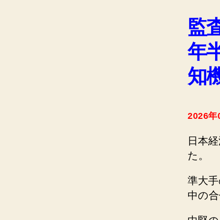
監
年
知
2026年
日本経
た。
準大手
中の合