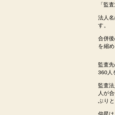
「監査
法人名
す。
合併後
を縮め
監査先
360
監査法
人が合
ぶりと
仰星は