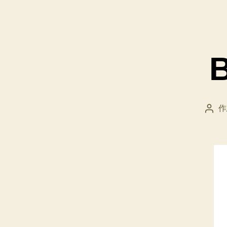
作
投
稿
者