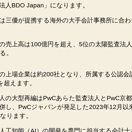
法人BDO Japan」になります。
は三優が提携する海外の大手会計事務所に合わ
の売上高は100億円を超え、5位の太陽監査法
る。
の上場企業は約200社となり、所属する公認会
人を超えます。
人の大型再編はPwCあらた監査法人とPwC京
併し、PwCジャパンが発足した2023年12月以
なります。
人工知能（AI）の開発を専門に担当する会計士