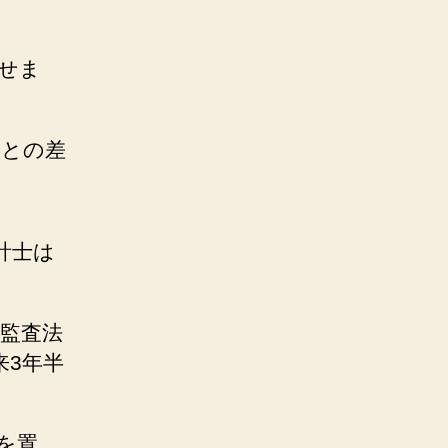
せま
人との差
計士は
都監査法
来3年半
を置