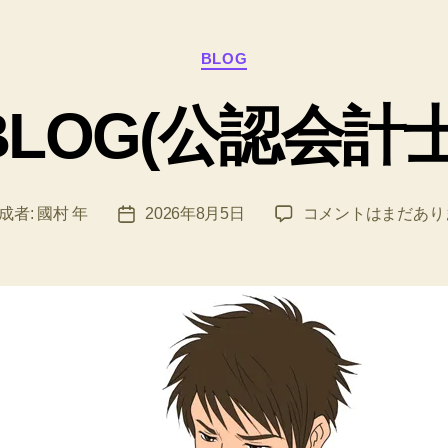
カ
BLOG
テ
ゴ
BLOG(公認会計士
リ
ー
BLOG(公
成者:
國村 年
2026年8月5日
コメントはまだあり
投
認
稿
会
日
計
士)
へ
の