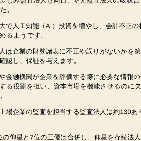
ふじみ監査法人も同日、明光監査法人の吸収合
た。
大で人工知能（AI）投資を増やし、会計不正の
めるようです。
人は企業の財務諸表に不正や誤りがないかを第
確認し、保証を与えます。
や金融機関が企業を評価する際に必要な情報の
する役割を担い、資本市場を機能させるのに
。
上場企業の監査を担当する監査法人は約130あ
位の仰星と7位の三優は合併し、仰星を存続法