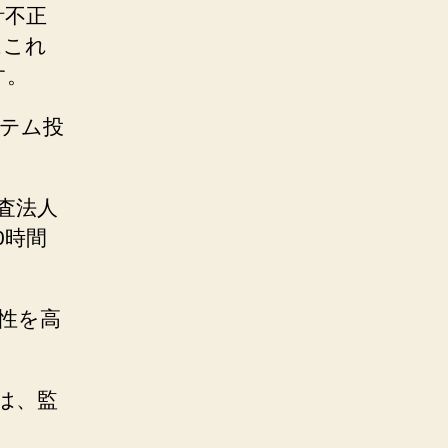
計不正
はこれ
す。
テム投
査法人
0時間
性を高
は、監