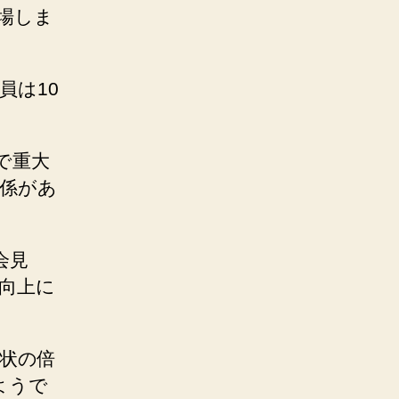
退場しま
員は10
で重大
係があ
会見
向上に
状の倍
ようで