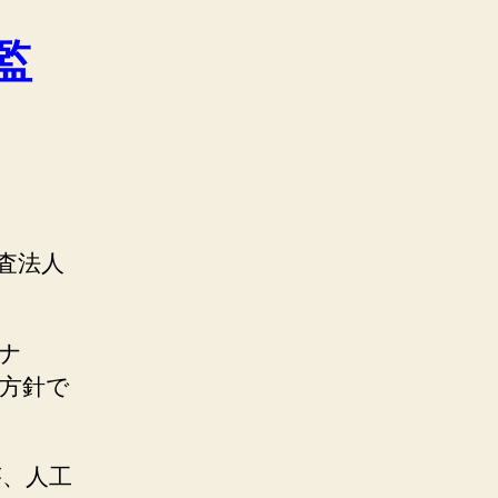
監
査法人
ナ
方針で
が、人工