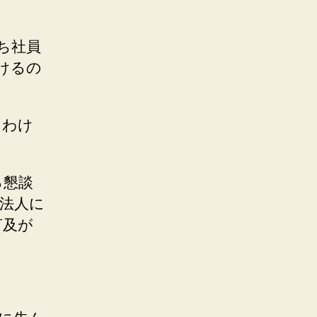
ち社員
けるの
たわけ
る懇談
法人に
言及が