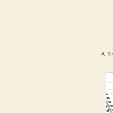
作
投
稿
者