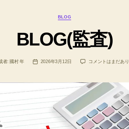
カ
BLOG
テ
ゴ
BLOG(監査)
リ
ー
BLOG(監
成者:
國村 年
2026年3月12日
コメントはまだあ
投
査)
稿
へ
日
の