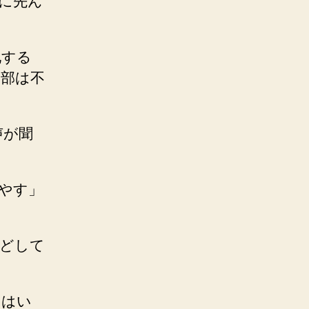
に先ん
化する
幹部は不
声が聞
やす」
などして
にはい