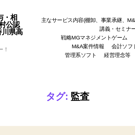
与・相
主なサービス内容(棚卸、事業承継、M&
村公認
講義・セミナ
(香川県高
戦略MGマネジメントゲーム
M&A案件情報
会計ソフ
ー！
管理系ソフト
経営理念等
タグ:
監査