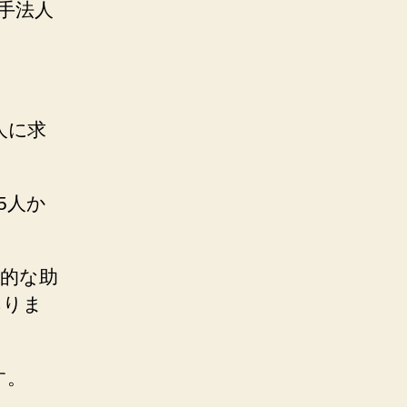
手法人
人に求
5人か
的な助
ありま
す。