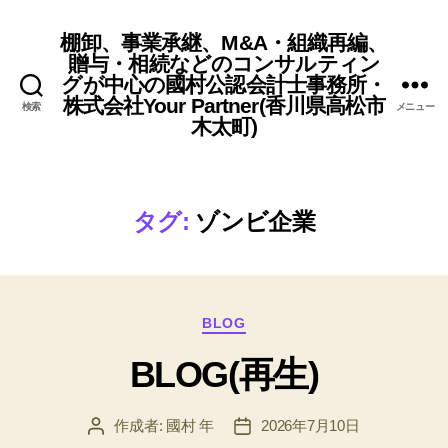
棚卸、事業承継、M&A・組織再編、
贈与・相続などのコンサルティン
グが中心の國村公認会計士事務所・
株式会社Your Partner(香川県高松市
検索
メニュー
木太町)
タグ:
ゾンビ企業
カ
BLOG
テ
BLOG(再生)
ゴ
リ
ー
作成者:
國村 年
2026年7月10日
投
投