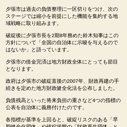
夕張市は過去の負債整理に一区切りをつけ、次の
ステージでは縮小を前提にした機能を集約する地
域戦略に取り組みます。
破綻後に夕張市長を2期8年務めた鈴木知事はこの
方針について「全国の自治体に示唆を与えるので
はないか」と語っています。
夕張市の借金完済は地方財政全体にとっても節目
となります。
政府は夕張市の破綻直後の2007年、財政再建の手
続きを定めた地方財政健全化法を公布しました。
負債残高といった将来負担の重さなど4つの指標の
公表を自治体に義務付けたのです。
各指標が基準を上回ると、破綻リスクのある「早
期健全化団体」や破綻状態の「財政再生団体」と