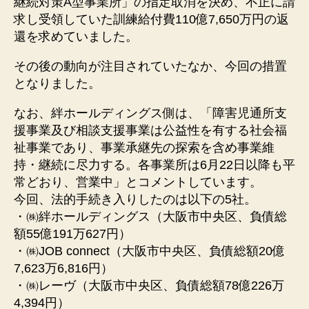
継続対策A型事業所」の指定取消を決め、不正に請
求し受領していた訓練給付費110億7,650万円の返
還を求めていました。
その後の動向が注目されていたなか、今回の措置
となりました。
なお、絆ホールディングス側は、「障害児通所支
援事業及び相談支援事業は公益性を有する社会福
祉事業であり、事業承継先の探索を含め事業維
持・継続に尽力する。各事業所は6月22日以降も平
常どおり、営業中」とコメントしています。
今回、法的手続き入りしたのは以下の5社。
・㈱絆ホールディングス（大阪市中央区、負債総
額55億191万627円）
・㈱JOB connect（大阪市中央区、負債総額20億
7,623万6,816円）
・㈱レーヴ（大阪市中央区、負債総額78億226万
4,394円）