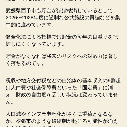
愛媛県西予市も貯金がほぼ枯渇しているとして、
2026〜2028年度に過剰な公共施設の再編などを集
中的に進めています。
健全化法による指標では貯金の毎年の目減りを把
握しにくくなっています。
貯金がなくなれば将来のリスクへの対応力は著し
く落ちるのです。
税収や地方交付税などの自治体の基本収入の9割超
は人件費や社会保障費といった「固定費」に消
え、財政の自由度が乏しい状況は変わっていませ
ん。
人口減やインフラ老朽化がさらに重荷となるな
か、夕張市のような破綻劇が起こる可能性が消え