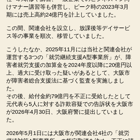
けマナー講習等も併営し、ピーク時の2023年3月
期には売上高約24億円を計上していました。
この間、関連会社を設立し、放課後等デイサービ
ス等の事業を順次、移管していました。
こうしたなか、2025年11月には当社と関連会社が
運営する3つの「就労継続支援A型事業所」が、障
害者就労支援の加算金を2024年度以降に20億円以
上、過大に受け取った疑いがあるとして、大阪市
が障害者総合支援法に基づく監査を実施しまし
た。
その後、給付金約79億円を不正に受給したとして
元代表ら5人に対する詐欺容疑での告訴状を大阪市
が2026年4月30日、大阪府警に提出していまし
た。
2026年5月1日には大阪市が関連会社4社の「就労