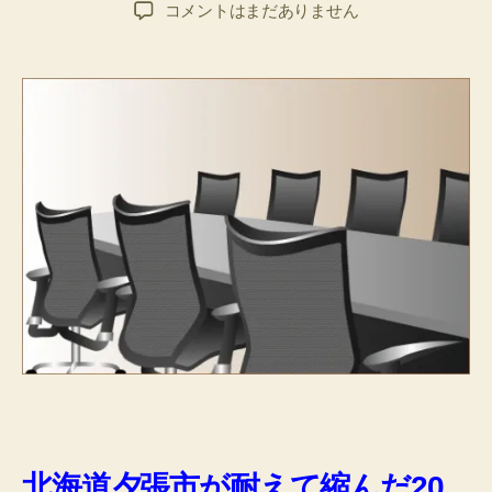
稿
稿
BLOG(再
コメントはまだありません
者
日
生)
へ
の
北海道夕張市が耐えて縮んだ20