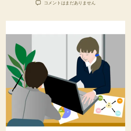
稿
稿
BLOG(所
コメントはまだありません
者
日
得
税)
へ
の