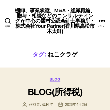
棚卸、事業承継、M&A・組織再編、
贈与・相続などのコンサルティン
グが中心の國村公認会計士事務所・
株式会社Your Partner(香川県高松市
検索
メニュー
木太町)
タグ:
ねこクラゲ
カ
BLOG
テ
BLOG(所得税)
ゴ
リ
ー
作成者:
國村 年
2026年4月2日
投
投