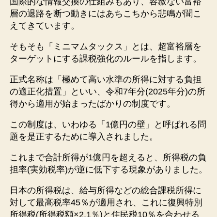
国際的な情報交換の仕組みもあり、容赦ない富裕
層の退路を断つ動きにはあちこちから悲鳴が聞こ
えてきています。
そもそも「ミニマムタックス」とは、超富裕層を
ターゲットにする課税強化のルールを指します。
正式名称は「極めて高い水準の所得に対する負担
の適正化措置」といい、令和7年分(2025年分)の所
得から適用が始まったばかりの制度です。
この制度は、いわゆる「1億円の壁」と呼ばれる問
題を是正するために導入されました。
これまで合計所得が1億円を超えると、所得税の負
担率(実効税率)が逆に低下する現象がありました。
日本の所得税は、給与所得などの総合課税所得に
対して最高税率45％が適用され、これに復興特別
所得税(所得税額×2.1％)と住民税10％を合わせる