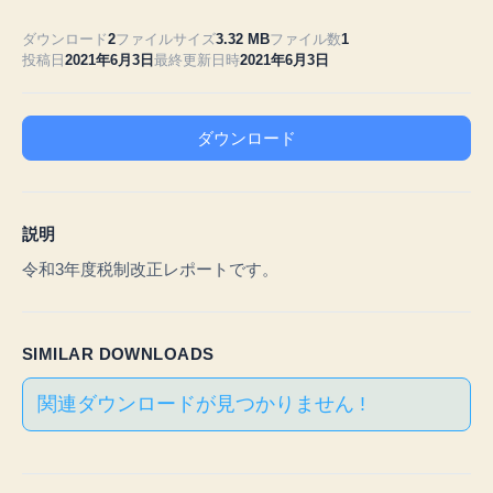
税
制
ダウンロード
2
ファイルサイズ
3.32 MB
ファイル数
1
投稿日
2021年6月3日
最終更新日時
2021年6月3日
改
正
レ
ポ
ダウンロード
ー
ト
へ
の
説明
令和3年度税制改正レポートです。
SIMILAR DOWNLOADS
関連ダウンロードが見つかりません !