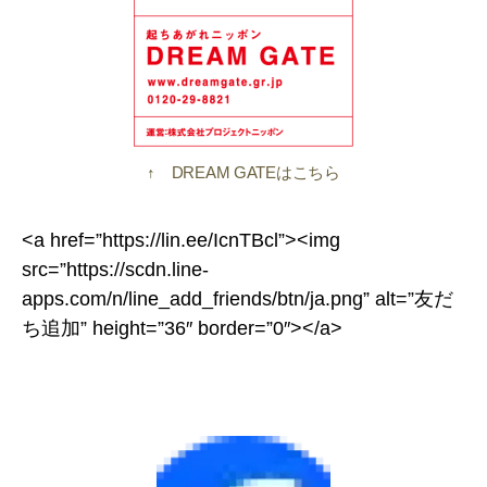
↑ DREAM GATEはこちら
<a href=”https://lin.ee/IcnTBcl”><img
src=”https://scdn.line-
apps.com/n/line_add_friends/btn/ja.png” alt=”友だ
ち追加” height=”36″ border=”0″></a>