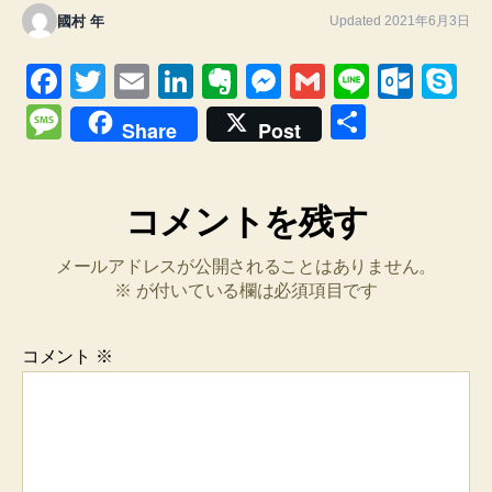
國村 年
Updated 2021年6月3日
F
T
E
Li
E
M
G
Li
O
S
a
wi
m
n
v
e
m
n
ut
ky
M
共
Share
Post
c
tt
ail
k
er
ss
ail
e
lo
p
e
有
e
er
e
n
e
o
e
ss
b
コメントを残す
dI
ot
n
k.
a
o
n
e
g
c
g
メールアドレスが公開されることはありません。
o
er
o
e
※
が付いている欄は必須項目です
k
m
コメント
※