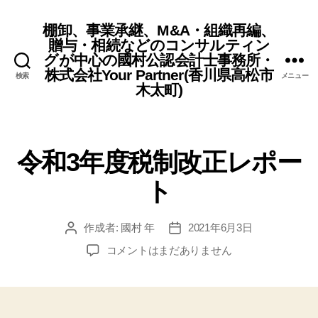
棚卸、事業承継、M&A・組織再編、
贈与・相続などのコンサルティン
グが中心の國村公認会計士事務所・
株式会社Your Partner(香川県高松市
検索
メニュー
木太町)
令和3年度税制改正レポー
ト
作成者:
國村 年
2021年6月3日
投
投
稿
稿
令
コメントはまだありません
者
日
和
3
年
度