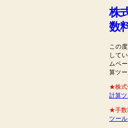
株
数
この度
してい
ムペー
算ツー
★株
計算ツ
★手
ツール