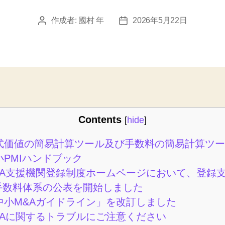
作成者:
國村 年
2026年5月22日
投
投
稿
稿
者
日
Contents
[
hide
]
式価値の簡易計算ツール及び手数料の簡易計算ツー
PMIハンドブック
&A支援機関登録制度ホームページにおいて、登録
手数料体系の公表を開始しました
中小M&Aガイドライン」を改訂しました
&Aに関するトラブルにご注意ください