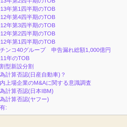
013年第2四半期のTOB
013年第1四半期のTOB
012年第4四半期のTOB
012年第3四半期のTOB
012年第2四半期のTOB
012年第1四半期のTOB
チンコ40グループ 申告漏れ総額1,000億円
011年のTOB
割型新設分割
為計算否認(日産自動車)？
内上場企業のM&Aに関する意識調査
為計算否認(日本IBM)
為計算否認(ヤフー)
有: