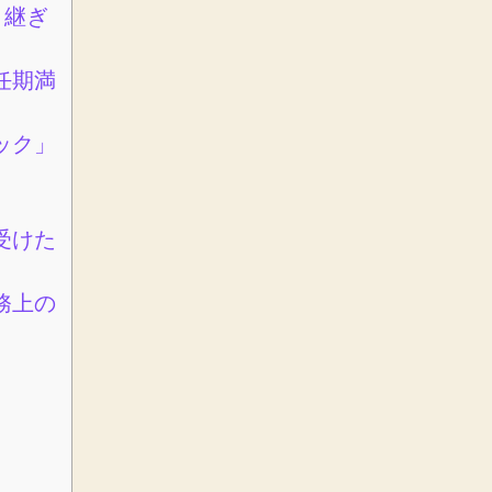
引継ぎ
任期満
ック」
受けた
務上の