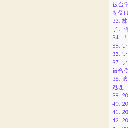
被合
を受
33.
株
了に
34.
「
35.
い
36.
い
37.
い
被合
38.
適
処理
39.
2
40.
2
41.
2
42.
2