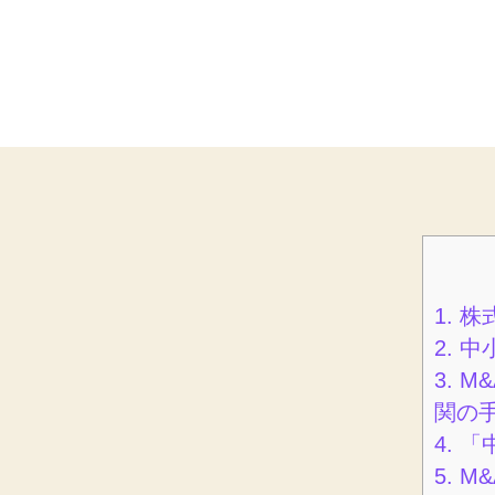
1.
株
2.
中小
3.
M
関の
4.
「
5.
M