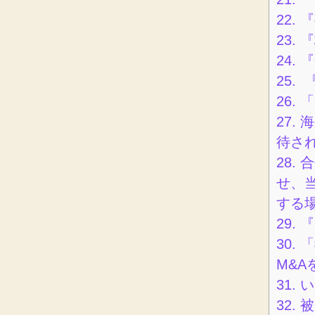
22.
『
23.
『
24.
『
25.
『
26.
「
27.
海
待さ
28.
合
せ、
する
29.
『
30.
「
M&
31.
い
32.
被