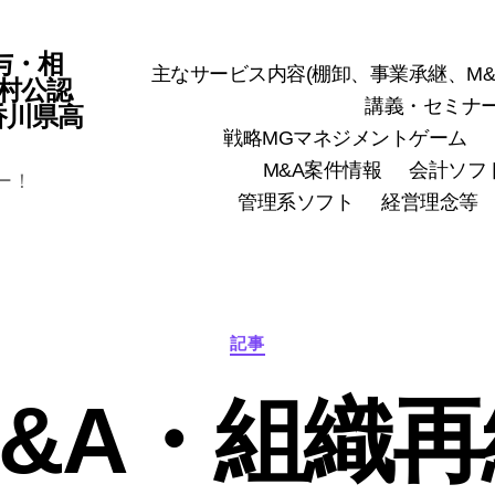
与・相
主なサービス内容(棚卸、事業承継、M&
村公認
講義・セミナ
(香川県高
戦略MGマネジメントゲーム
M&A案件情報
会計ソフ
ー！
管理系ソフト
経営理念等
カ
記事
テ
ゴ
M&A・組織再
リ
ー