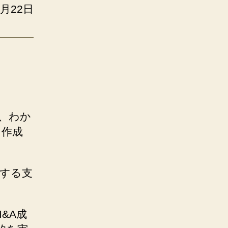
5月22日
、わか
に作成
援する支
 M&A成