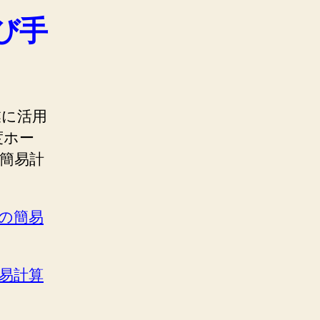
び手
業に活用
度ホー
簡易計
の簡易
易計算