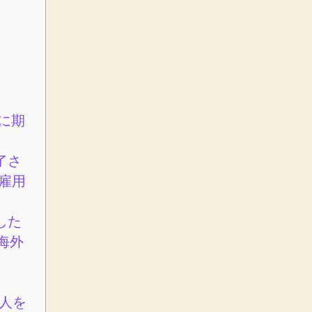
に期
了さ
雇用
した
海外
人を