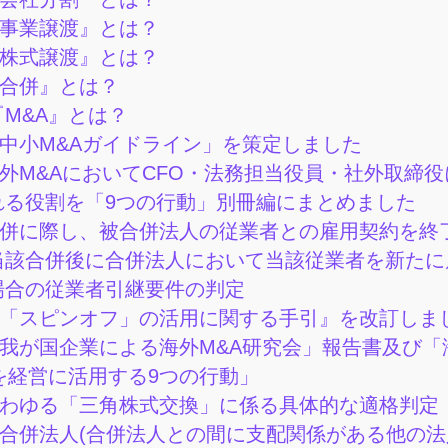
事業譲渡』とは？
株式譲渡』とは？
合併』とは？
M&A』とは？
中小M&Aガイドライン」を策定しました
外M&AにおいてCFO・法務担当役員・社外取締役
れる役割を「9つの行動」別冊編にまとめました
併に際し、被合併法人の従業者との雇用契約を終
当該合併後に合併法人において当該従業者を新たに
場合の従業者引継要件の判定
「スピンオフ」の活用に関する手引』を改訂しま
我が国企業による海外M&A研究会」報告書及び「
Aを経営に活用する9つの行動」
わゆる「三角株式交換」に係る具体的な適格判定
合併法人(合併法人との間に支配関係がある他の法