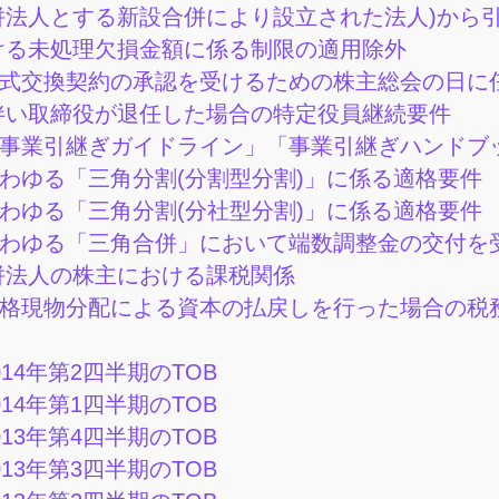
併法人とする新設合併により設立された法人)から
ける未処理欠損金額に係る制限の適用除外
式交換契約の承認を受けるための株主総会の日に
伴い取締役が退任した場合の特定役員継続要件
事業引継ぎガイドライン」「事業引継ぎハンドブ
わゆる「三角分割(分割型分割)」に係る適格要件
わゆる「三角分割(分社型分割)」に係る適格要件
わゆる「三角合併」において端数調整金の交付を
併法人の株主における課税関係
格現物分配による資本の払戻しを行った場合の税
014年第2四半期のTOB
014年第1四半期のTOB
013年第4四半期のTOB
013年第3四半期のTOB