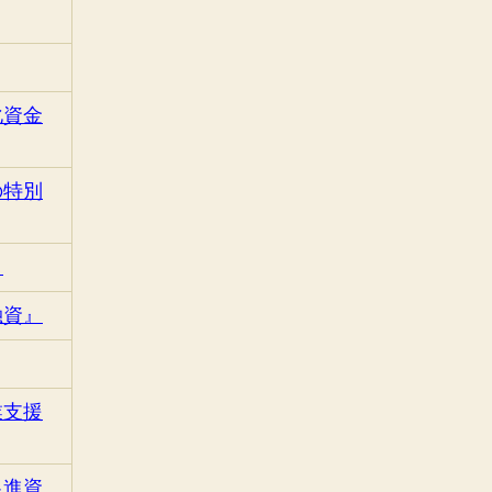
化資金
の特別
』
融資』
業支援
促進資