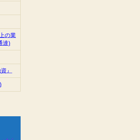
上の業
達)
融資』
)