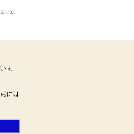
りません
ていま
む点には