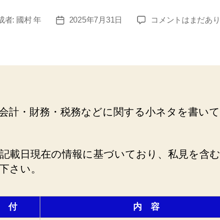
今
成者:
國村 年
2025年7月31日
コメントはまだあ
投
日
稿
の
日
小
ネ
タ
(2025
年
会計・財務・税務などに関する小ネタを書い
7
月)
へ
の
記載日現在の情報に基づいており、私見を含
下さい。
 付
内 容