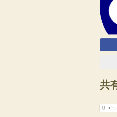
共有
メー