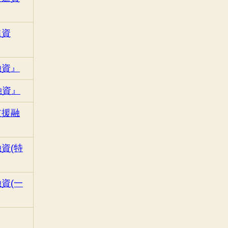
進資
融資』
融資』
支援融
資(特
資(一