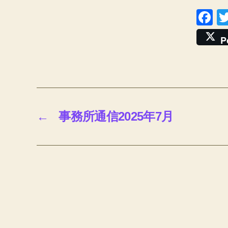
F
a
P
c
e
b
o
o
←
事務所通信2025年7月
k