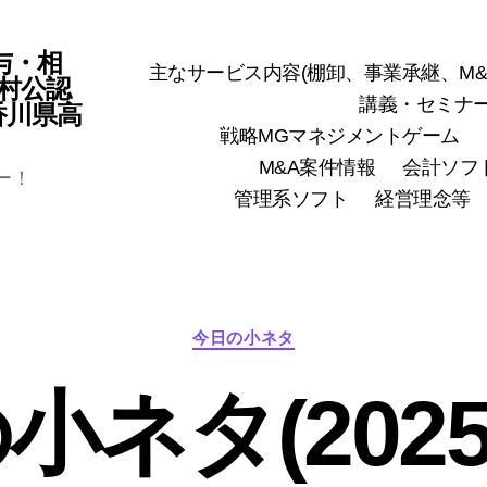
与・相
主なサービス内容(棚卸、事業承継、M&
村公認
講義・セミナ
(香川県高
戦略MGマネジメントゲーム
M&A案件情報
会計ソフ
ー！
管理系ソフト
経営理念等
カ
今日の小ネタ
テ
ゴ
小ネタ(2025
リ
ー