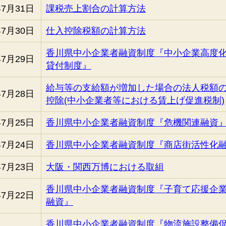
年7月31日
課税売上割合の計算方法
年7月30日
仕入控除税額の計算方法
香川県中小企業者融資制度『中小企業高度
年7月29日
貸付制度』
給与等の支給額が増加した場合の法人税額
年7月28日
控除(中小企業者等における賃上げ促進税制)
年7月25日
香川県中小企業者融資制度『危機関連融資
年7月24日
香川県中小企業者融資制度『商店街活性化
年7月23日
大阪・関西万博における取組
香川県中小企業者融資制度『子育て応援企
年7月22日
融資』
香川県中小企業者融資制度『物流施設整備