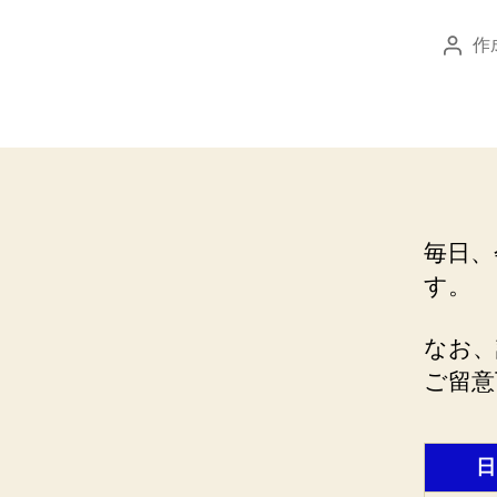
作
投
稿
者
毎日、
す。
なお、
ご留意
日