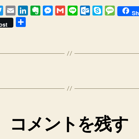
T
E
Li
E
M
G
Li
O
S
M
Sh
wi
m
n
v
e
m
n
ut
ky
e
共
ost
tt
ail
k
er
ss
ail
e
lo
p
ss
有
er
e
n
e
o
e
a
dI
ot
n
k.
g
n
e
g
c
e
er
o
m
コメントを残す