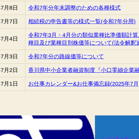
年7月8日
令和7年分年末調整のための各種様式
年7月7日
相続税の申告書等の様式一覧(令和7年分用)
令和7年3月・4月分の類似業種比準価額計算
年7月4日
種目及び業種目別株価等について(法令解釈通
年7月3日
令和7年分の路線価等について
年7月2日
香川県中小企業者融資制度『小口零細企業
年7月1日
お仕事カレンダー&お仕事備忘録(2025年7月