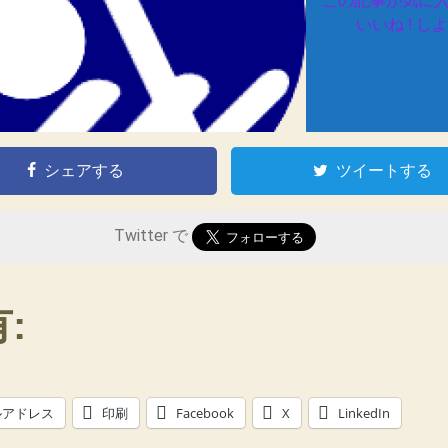
この記事が気に
いいね ! し
シェアする
ツイートする
Twitter で
:
ルアドレス
印刷
Facebook
X
LinkedIn