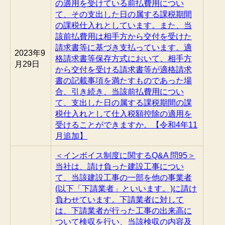
の適用を受けている前払費用につい
て、その支出した日の属する課税期間
の課税仕入れとしています。また、当
該前払費用は相手方から交付を受けた
請求書等に基づき支払っています。適
2023年9
格請求書等保存方式において、相手方
月29日
から交付を受ける請求書等が適格請求
書の記載事項を満たすものであった場
合、引き続き、当該前払費用につい
て、支出した日の属する課税期間の課
税仕入れとして仕入税額控除の適用を
受けることができますか。【令和4年11
月追加】
＜インボイス制度に関するQ&A 問95＞
当社は、請け負った建設工事につい
て、当該建設工事の一部を他の事業者
(以下「下請業者」といいます。)に請け
負わせています。下請業者に対して
は、下請業者が行った工事の出来高に
ついて検収を行い、当該検収の内容及