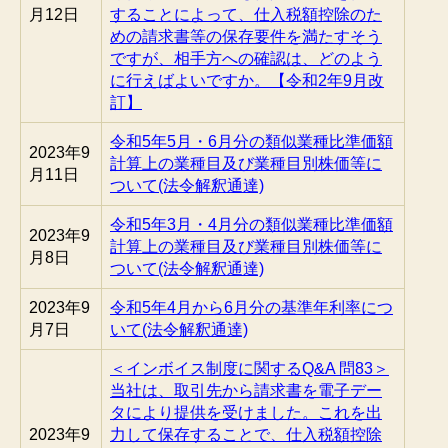
月12日
することによって、仕入税額控除のた
めの請求書等の保存要件を満たすそう
ですが、相手方への確認は、どのよう
に行えばよいですか。【令和2年9月改
訂】
令和5年5月・6月分の類似業種比準価額
2023年9
計算上の業種目及び業種目別株価等に
月11日
ついて(法令解釈通達)
令和5年3月・4月分の類似業種比準価額
2023年9
計算上の業種目及び業種目別株価等に
月8日
ついて(法令解釈通達)
2023年9
令和5年4月から6月分の基準年利率につ
月7日
いて(法令解釈通達)
＜インボイス制度に関するQ&A 問83＞
当社は、取引先から請求書を電子デー
タにより提供を受けました。これを出
2023年9
力して保存することで、仕入税額控除