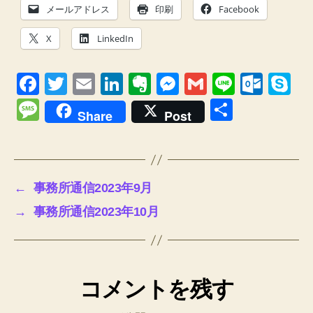
メールアドレス
印刷
Facebook
X
LinkedIn
F
T
E
Li
E
M
G
Li
O
S
a
wi
m
n
v
e
m
n
ut
ky
M
共
Share
Post
c
tt
ail
k
er
ss
ail
e
lo
p
e
有
e
er
e
n
e
o
e
ss
b
dI
ot
n
k.
a
←
事務所通信2023年9月
o
n
e
g
c
g
→
事務所通信2023年10月
o
er
o
e
k
m
コメントを残す