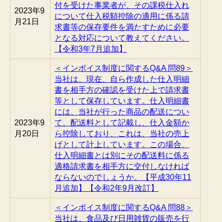
付を受けた事業者が、その課税仕入れ
2023年9
について仕入税額控除の適用に係る請
月21日
求書等の保存要件を満たすために必要
となる対応について教えてください。
【令和3年7月追加】
＜インボイス制度に関するQ&A 問89＞
当社は、現在、自ら作成した仕入明細
書を相手方の確認を受けた上で請求書
等として保存しています。仕入明細書
には、当社が行った商品の配送につい
2023年9
て、配送料として記載し、仕入金額か
月20日
ら控除しており、これは、当社の売上
げとして計上しています。この場合、
仕入明細書とは別にその配送料に係る
適格請求書を相手方に交付しなければ
ならないのでしょうか。【平成30年11
月追加】【令和2年9月改訂】
＜インボイス制度に関するQ&A 問88＞
当社は、食品及び日用雑貨の販売を行