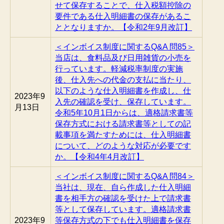
せて保存することで、仕入税額控除の
要件である仕入明細書の保存があるこ
ととなりますか。【令和2年9月改訂】
＜インボイス制度に関するQ&A 問85＞
当店は、食料品及び日用雑貨の小売を
行っています。軽減税率制度の実施
後、仕入先への代金の支払に当たり、
以下のような仕入明細書を作成し、仕
2023年9
入先の確認を受け、保存しています。
月13日
令和5年10月1日からは、適格請求書等
保存方式における請求書等としての記
載事項を満たすためには、仕入明細書
について、どのような対応が必要です
か。【令和4年4月改訂】
＜インボイス制度に関するQ&A 問84＞
当社は、現在、自ら作成した仕入明細
書を相手方の確認を受けた上で請求書
等として保存しています。適格請求書
2023年9
等保存方式の下でも仕入明細書を保存