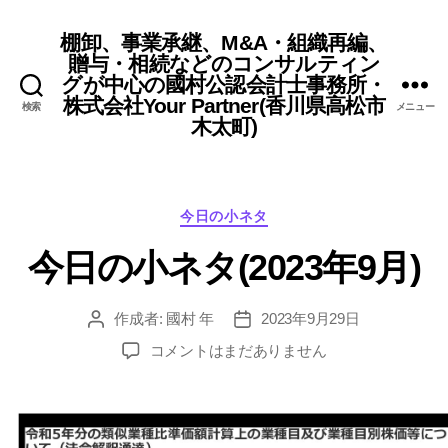
棚卸、事業承継、M&A・組織再編、
贈与・相続などのコンサルティン
グが中心の國村公認会計士事務所・
株式会社Your Partner(香川県高松市
検索
メニュー
木太町)
カ
今日の小ネタ
テ
今日の小ネタ(2023年9月)
ゴ
リ
ー
作成者:
國村 年
2023年9月29日
投
投
稿
稿
今
コメントはまだありません
者
日
日
の
小
ネ