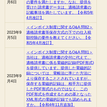
月6日
の要件を満たしますか。なお、提供を
受けた請求書データは、適格請求書の
記載事項を満たしています。【令和5年
4月改訂】
＜インボイス制度に関するQ&A 問82＞
2023年9
適格請求書等保存方式の下での仕入税
月5日
額控除の要件を教えてください。【令
和5年4月改訂】
＜インボイス制度に関するQ&A 問81＞
当社は、適格請求書の交付に代えて、
適格請求書に係る電磁的記録(PDF形式)
を提供しています。提供した電磁的記
録については、電帳法に準じた方法に
2023年9
より保存することとされていますが、
月4日
保存する電磁的記録は、相手方に提供
したPDF形式のものではなく、この
PDF形式を作成するための基となった
XML形式の電磁的記録でも認められま
すか。【令和4年11月追加】