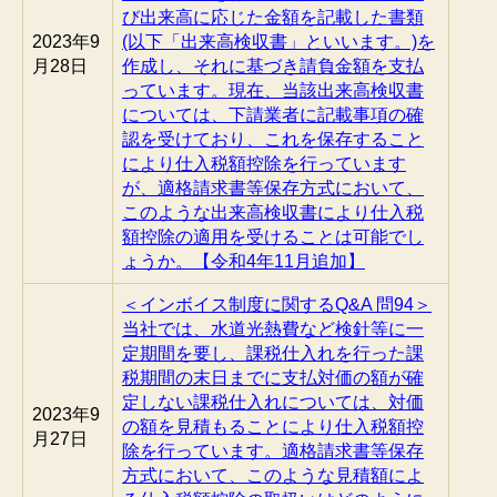
び出来高に応じた金額を記載した書類
2023年9
(以下「出来高検収書」といいます。)を
月28日
作成し、それに基づき請負金額を支払
っています。現在、当該出来高検収書
については、下請業者に記載事項の確
認を受けており、これを保存すること
により仕入税額控除を行っています
が、適格請求書等保存方式において、
このような出来高検収書により仕入税
額控除の適用を受けることは可能でし
ょうか。【令和4年11月追加】
＜インボイス制度に関するQ&A 問94＞
当社では、水道光熱費など検針等に一
定期間を要し、課税仕入れを行った課
税期間の末日までに支払対価の額が確
定しない課税仕入れについては、対価
2023年9
の額を見積もることにより仕入税額控
月27日
除を行っています。適格請求書等保存
方式において、このような見積額によ