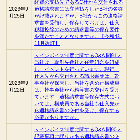
経費の支払先であるC社から交付される
2023年9
適格請求書には立替払をしたB社の名称
月25日
が記載されますが、B社からこの適格請
求書を受領し、保存しておけば、仕入
税額控除のための請求書等の保存要件
を満たすこととなりますか。【令和4年
11月改訂】
＜インボイス制度に関するQ&A 問91＞
当社は、取引先数社と任意組合を組成
し、イベントを行っています。現行、
仕入先から交付される請求書等は、幹
2023年9
事会社が保管し、当社を含めた構成員
月22日
は、幹事会社から精算書の交付を受け
ています。適格請求書等保存方式にお
いては、構成員である当社も仕入先か
ら適格請求書の交付を受け、保存する
必要がありますか。
＜インボイス制度に関するQ&A 問90＞
記載事項に誤りがある適格請求書の交