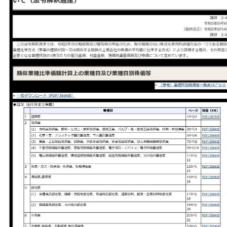
タ
(2023
年
9
月)
へ
の