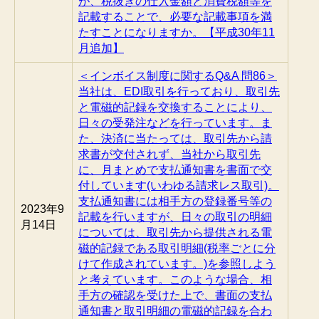
が、税抜きの仕入金額と消費税額等を
記載することで、必要な記載事項を満
たすことになりますか。【平成30年11
月追加】
＜インボイス制度に関するQ&A 問86＞
当社は、EDI取引を行っており、取引先
と電磁的記録を交換することにより、
日々の受発注などを行っています。ま
た、決済に当たっては、取引先から請
求書が交付されず、当社から取引先
に、月まとめで支払通知書を書面で交
付しています(いわゆる請求レス取引)。
支払通知書には相手方の登録番号等の
2023年9
記載を行いますが、日々の取引の明細
月14日
については、取引先から提供される電
磁的記録である取引明細(税率ごとに分
けて作成されています。)を参照しよう
と考えています。このような場合、相
手方の確認を受けた上で、書面の支払
通知書と取引明細の電磁的記録を合わ