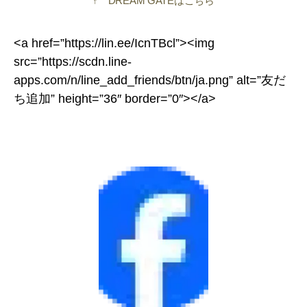
↑ DREAM GATEはこちら
<a href=”https://lin.ee/IcnTBcl”><img
src=”https://scdn.line-
apps.com/n/line_add_friends/btn/ja.png” alt=”友だ
ち追加” height=”36″ border=”0″></a>