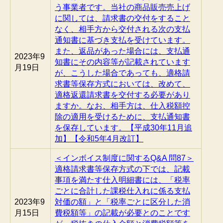
う事業者です。当社の商品販売売上げ
に関しては、請求書の交付をすること
なく、相手方から交付される次の支払
通知書に基づき支払を受けています。
また、返品があった場合には、支払通
2023年9
知書にその内容等が記載されています
月19日
が、こうした場合であっても、適格請
求書等保存方式においては、改めて、
適格返還請求書を交付する必要があり
ますか。なお、相手方は、仕入税額控
除の適用を受けるために、支払通知書
を保存しています。【平成30年11月追
加】【令和5年4月改訂】
＜インボイス制度に関するQ&A 問87＞
適格請求書等保存方式の下では、記載
事項を満たす仕入明細書には、「税率
ごとに合計した課税仕入れに係る支払
2023年9
対価の額」と「税率ごとに区分した消
月15日
費税額等」の記載が必要とのことです