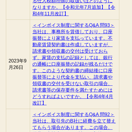
る仕入税額控除の取扱いはどのように
なりますか。【令和元年7月追加】【令
和4年11月改訂】
＜インボイス制度に関するQ&A 問93＞
当社は、事務所を賃借しており、口座
振替により家賃を支払っています。不
動産賃貸契約書は作成していますが、
請求書や領収書の交付は受けておら
ず、家賃の支払の記録としては、銀行
2023年9
の通帳に口座振替の記録が残るだけで
月26日
す。このような契約書の締結後に口座
振替等により代金を支払い、請求書や
領収書の交付を受けない取引の場合、
請求書等の保存要件を満たすためには
どうすればよいですか。【令和4年4月
改訂】
＜インボイス制度に関するQ&A 問92＞
当社は、取引先のB社に経費を立て替え
てもらう場合があります。この場合、