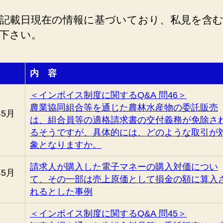
記載日現在の情報に基づいており、私見を含
下さい。
内 容
＜インボイス制度に関するQ&A 問46＞
農業協同組合等を通じた農林水産物の委託販売
年5月
は、組合員等の適格請求書の交付義務が免除さ
るそうですが、具体的には、どのような取引が
象となりますか。
請求人が購入した電子マネーの購入対価につい
年5月
て、その一部は売上原価として損金の額に算入
れるとした事例
＜インボイス制度に関するQ&A 問45＞