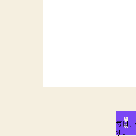
段
毎日、
落
す。