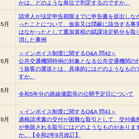
かは、どのような単位で判定するのですか。
請求人が法定申告期限までに申告書を提出しな
年5月
ったことについて、仮装又は隠蔽に該当する事
はなかったとして重加算税の賦課決定処分を取
消した事例
＜インボイス制度に関するQ&A 問42＞
年5月
公共交通機関特例の対象となる公共交通機関の
う旅客の運送とは、具体的にはどのようなもの
すか。
年5月
令和5年分の路線価図等の公開予定日について
＜インボイス制度に関するQ&A 問41＞
年5月
適格請求書の交付が困難な取引として、交付義
が免除される取引にはどのようなものがありま
か。【令和2年9月改訂】