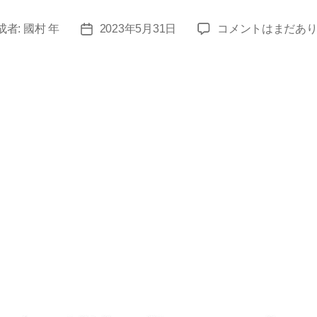
今
成者:
國村 年
2023年5月31日
コメントはまだあ
投
日
稿
の
日
小
ネ
タ
(2023
年
5
月)
へ
の