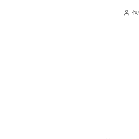
作
投
稿
者