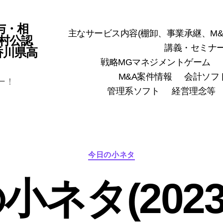
与・相
主なサービス内容(棚卸、事業承継、M&
村公認
講義・セミナ
(香川県高
戦略MGマネジメントゲーム
M&A案件情報
会計ソフ
ー！
管理系ソフト
経営理念等
カ
今日の小ネタ
テ
ゴ
小ネタ(2023
リ
ー