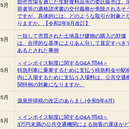
卸売市場を通じた生鮮食料品等の委託販売は、
年5月
荷者等の適格請求書の交付義務が免除されるそ
ですが、具体的には、どのような取引が対象と
りますか。【令和2年9月改訂】
一括して売買された土地及び建物の購入の対価
年5月
は、合理的な基準によりあん分して算定すべき
あるとされた事例
＜インボイス制度に関するQ&A 問44＞
年5月
特急列車に乗車するために支払う特急料金や駅
内に入場するために支払う入場料は、公共交通
関特例の対象になりますか。
年5月
源泉所得税の改正のあらまし(令和5年4月)
＜インボイス制度に関するQ&A 問43＞
年5月
3万円未満の公共交通機関による旅客の運送か