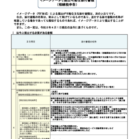
タ
(2021
年
3
月)
へ
の