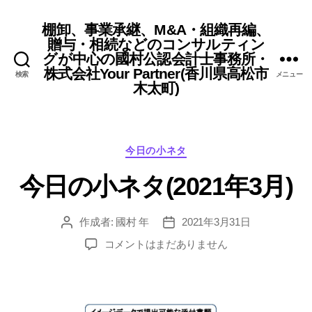
棚卸、事業承継、M&A・組織再編、
贈与・相続などのコンサルティン
グが中心の國村公認会計士事務所・
株式会社Your Partner(香川県高松市
検索
メニュー
木太町)
カ
今日の小ネタ
テ
今日の小ネタ(2021年3月)
ゴ
リ
ー
作成者:
國村 年
2021年3月31日
投
投
稿
稿
今
コメントはまだありません
者
日
日
の
小
ネ