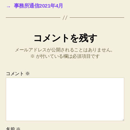
g
→
事務所通信2021年4月
o
er
o
e
k
m
コメントを残す
メールアドレスが公開されることはありません。
※
が付いている欄は必須項目です
コメント
※
名前
※