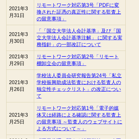
リモートワーク対応第3号「PDFに変
2021年3
換された証憑の真正性に関する監査上
月31日
の留意事項」
「「国立大学法人会計基準」及び「国
2021年3
立大学法人会計基準注解」 に関する実
月30日
務指針」の一部改訂について
2021年3
リモートワーク対応第2号「リモート
月29日
棚卸立会の留意事項」
学校法人委員会研究報告第24号「私立
2021年3
学校振興助成法監査における監査人の
月26日
独立性チェックリスト」の改正につい
て
リモートワーク対応第1号「電子的媒
2021年3
体又は経路による確認に関する監査上
月25日
の留意事項 ～監査人のウェブサイトに
よる方式について～」