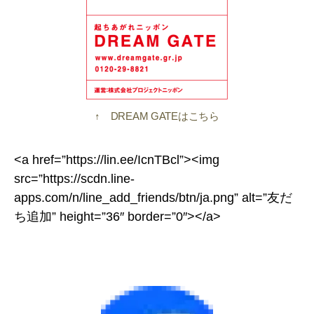
↑ DREAM GATEはこちら
<a href=”https://lin.ee/IcnTBcl”><img
src=”https://scdn.line-
apps.com/n/line_add_friends/btn/ja.png” alt=”友だ
ち追加” height=”36″ border=”0″></a>