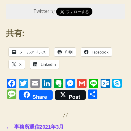
Twitter で
共有:
メールアドレス
印刷
Facebook
X
LinkedIn
F
T
E
Li
E
M
G
Li
O
S
a
wi
m
n
v
e
m
n
ut
ky
M
共
Share
Post
c
tt
ail
k
er
ss
ail
e
lo
p
e
有
e
er
e
n
e
o
e
ss
b
dI
ot
n
k.
a
←
事務所通信2021年3月
o
n
e
g
c