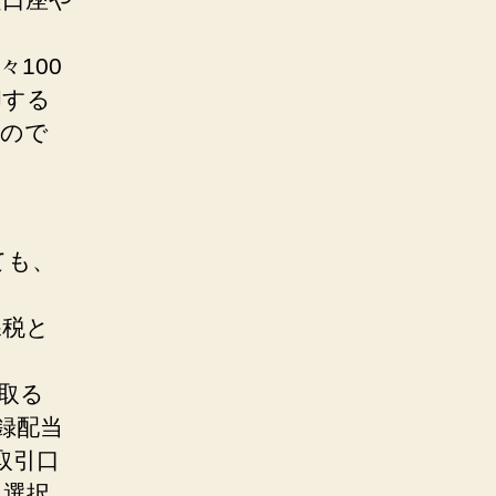
100
却する
うので
ても、
課税と
取る
録配当
取引口
ら選択