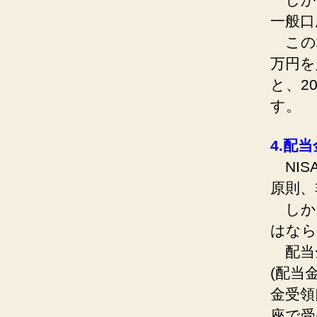
一般口
この場
万円を
と、2
す。
4.配
NIS
原則、
しか
はなら
配当
(配当
金受領
座で受