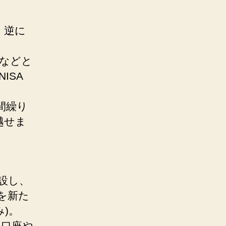
、逆に
などと
ISA
間繰り
越せま
設し、
を新た
)。
口座や