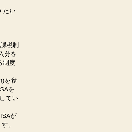
きたい
非課税制
入分を
る制度
nt)を参
SAを
してい
ISAが
ます。