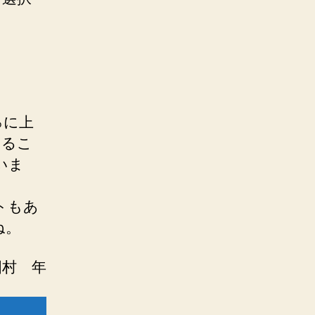
％に上
いるこ
いま
トもあ
ね。
國村 年