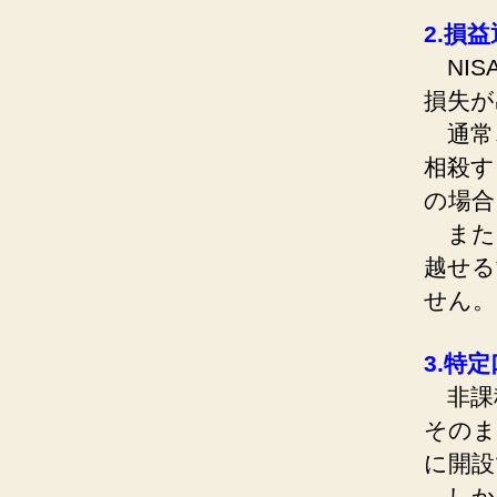
2.損
NIS
損失が
通常
相殺す
の場合
また、
越せる
せん。
3.特
非課税
そのま
に開設
しか