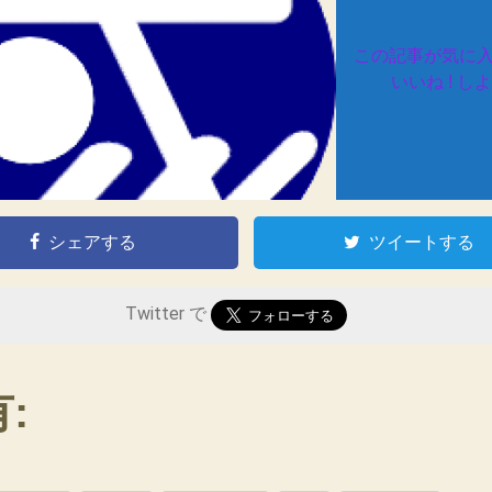
この記事が気に
いいね ! し
シェアする
ツイートする
Twitter で
: