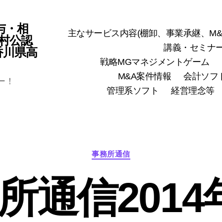
与・相
主なサービス内容(棚卸、事業承継、M&
村公認
講義・セミナ
(香川県高
戦略MGマネジメントゲーム
M&A案件情報
会計ソフ
ー！
管理系ソフト
経営理念等
カ
事務所通信
テ
ゴ
所通信2014
リ
ー