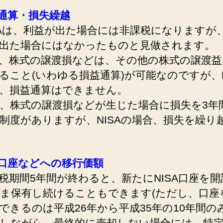
益通算・損失繰越
Aは、利益が出た場合には非課税になりますが
出た場合にはなかったものと見做されます。
、株式の譲渡損などは、その他の株式の譲渡益
ること(いわゆる損益通算)が可能なのですが、N
、損益通算はできません。
株式の譲渡損などが生じた場合に損失を3年
制度がありますが、NISAの場合、損失を繰り
定口座などへの移行価額
期間5年間が終わると、新たにNISA口座を開
ま保有し続けることもできます(ただし、口座
できるのは平成26年から平成35年の10年間のみ
しながら、最終的に売却しない場合には、特定