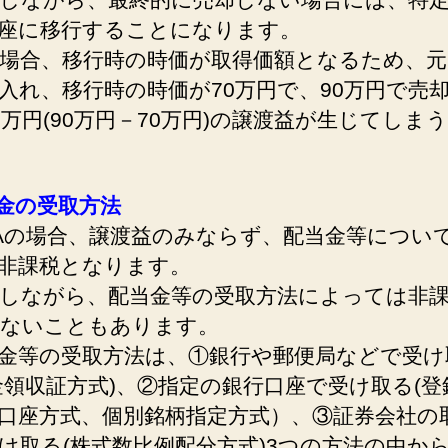
座に移行することになります。
合、移行時の時価が取得価額となるため、元々
入れ、移行時の時価が70万円で、90万円で売
0万円(90万円－70万円)の譲渡益が生じてしま
当金の受取方法
Aの場合、譲渡益のみならず、配当金等につい
非課税となります。
しながら、配当金等の受取方法によっては非
ないこともあります。
金等の受取方法は、①銀行や郵便局などで受け
金領収証方式)、②指定の銀行口座で受け取る(登
口座方式、個別銘柄指定方式）、③証券会社の
け取る(株式数比例配分方式)3つの方法の中か