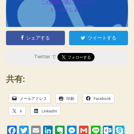
この記事が気に入ったら
いいね ! しよう
シェアする
ツイートする
Twitter で
共有:
メールアドレス
印刷
Facebook
X
LinkedIn
F
T
E
Li
E
M
G
Li
O
S