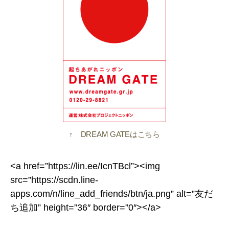
↑ DREAM GATEはこちら
<a href=”https://lin.ee/IcnTBcl”><img
src=”https://scdn.line-
apps.com/n/line_add_friends/btn/ja.png” alt=”友だ
ち追加” height=”36″ border=”0″></a>