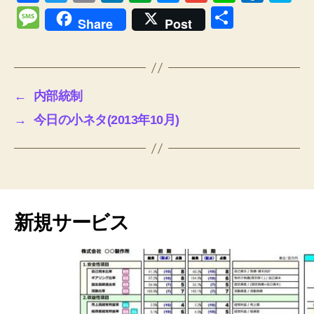
a
wi
m
n
v
e
m
n
ut
ky
M
共
Share
Post
c
tt
ail
k
er
ss
ail
e
lo
p
e
有
e
er
e
n
e
o
e
ss
b
dI
ot
n
k.
a
←
内部統制
o
n
e
g
c
g
→
今日の小ネタ(2013年10月)
o
er
o
e
k
m
新規サービス