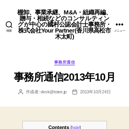
棚卸、事業承継、M&A・組織再編、
贈与・相続などのコンサルティン
グが中心の國村公認会計士事務所・
株式会社Your Partner(香川県高松市
検索
メニュー
木太町)
カ
事務所通信
テ
事務所通信2013年10月
ゴ
リ
ー
作成者:
desk@toiee.jp
2013年10月24日
投
投
稿
稿
者
日
Contents
[
hide
]