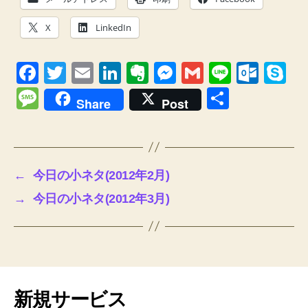
X
LinkedIn
F
T
E
Li
E
M
G
Li
O
S
a
wi
m
n
v
e
m
n
ut
ky
M
共
Share
Post
c
tt
ail
k
er
ss
ail
e
lo
p
e
有
e
er
e
n
e
o
e
ss
b
dI
ot
n
k.
a
←
今日の小ネタ(2012年2月)
o
n
e
g
c
g
→
今日の小ネタ(2012年3月)
o
er
o
e
k
m
新規サービス