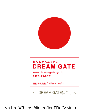
↑ DREAM GATEはこちら
<a href=”https://lin.ee/IcnTBcl”><img