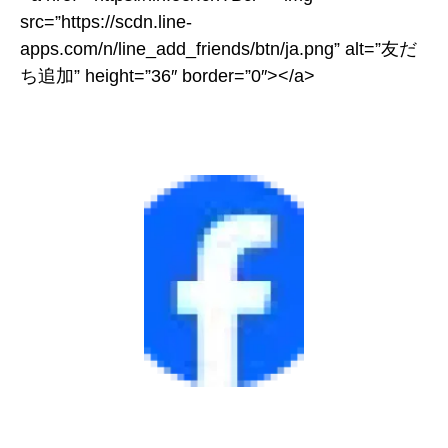
src=”https://scdn.line-
apps.com/n/line_add_friends/btn/ja.png” alt=”友だ
ち追加” height=”36″ border=”0″></a>