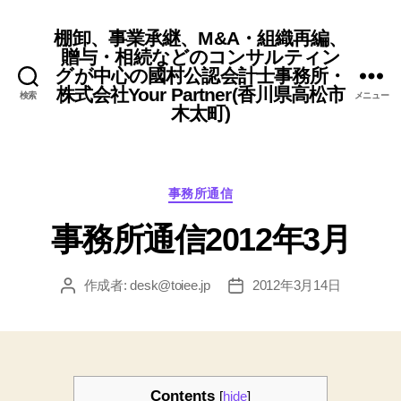
棚卸、事業承継、M&A・組織再編、
贈与・相続などのコンサルティン
グが中心の國村公認会計士事務所・
株式会社Your Partner(香川県高松市
検索
メニュー
木太町)
カ
事務所通信
テ
事務所通信2012年3月
ゴ
リ
ー
作成者:
desk@toiee.jp
2012年3月14日
投
投
稿
稿
者
日
Contents
[
hide
]