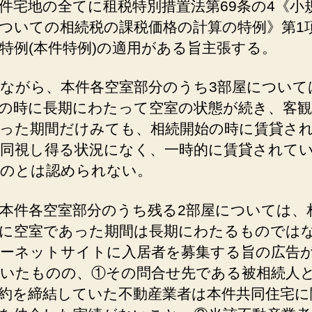
件宅地の全てに租税特別措置法第69条の4《小
ついての相続税の課税価格の計算の特例》第1
特例(本件特例)の適用がある旨主張する。
ながら、本件各空室部分のうち3部屋について
の時に長期にわたって空室の状態が続き、客観
った期間だけみても、相続開始の時に賃貸さ
同視し得る状況になく、一時的に賃貸されて
のとは認められない。
本件各空室部分のうち残る2部屋については、
に空室であった期間は長期にわたるものでは
ーネットサイトに入居者を募集する旨の広告
いたものの、①その問合せ先である被相続人
約を締結していた不動産業者は本件共同住宅に