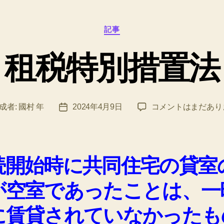
カ
記事
テ
ゴ
租税特別措置法
リ
ー
租
成者:
國村 年
2024年4月9日
コメントはまだあり
投
税
稿
特
日
別
措
続開始時に共同住宅の貸室
置
法
が空室であったことは、一
へ
の
に賃貸されていなかったも