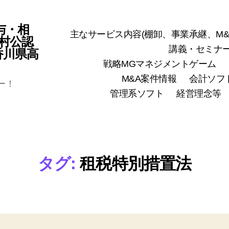
与・相
主なサービス内容(棚卸、事業承継、M&
村公認
講義・セミナ
(香川県高
戦略MGマネジメントゲーム
M&A案件情報
会計ソフ
ー！
管理系ソフト
経営理念等
タグ:
租税特別措置法