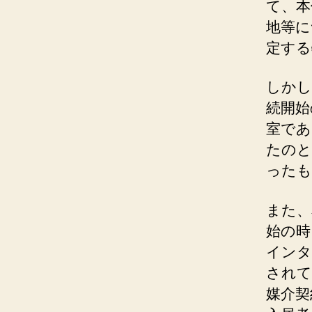
て、本
地等に
定する
しかし
続開始
室であ
たのと
ったも
また、
始の時
インタ
されて
媒介契