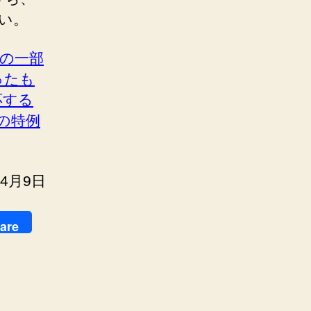
い。
の一部
ったも
応する
の特例
年4月9日
are