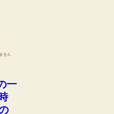
ません
の一
時
の