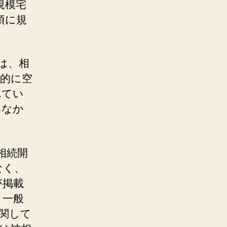
規模宅
項に規
は、相
的に空
れてい
いなか
相続開
なく、
が掲載
と一般
関して