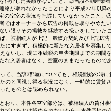
を仲介した実績がないこと、②当該不動産業者
連絡が取れなかったことにより平成27年以降
宅の空室の状況を把握していなかったこと、
者ではオーナーから広告の掲載を取りやめた
ない限りその掲載を継続する扱いをしていた
ば、被相続人が上記一般媒介契約及び上記広告
たにすぎず、積極的に新たな入居者を募集し
えないし、現に相続税の申告期限までの期間
たな入居者はなく、空室のままだったもので
って、当該2部屋についても、相続開始の時に
たのと同視し得る状況になく、一時的に賃貸
ったものとは認められない。
とおり、本件各空室部分は、被相続人の貸付事
れていたとは認められないから、本件宅地の