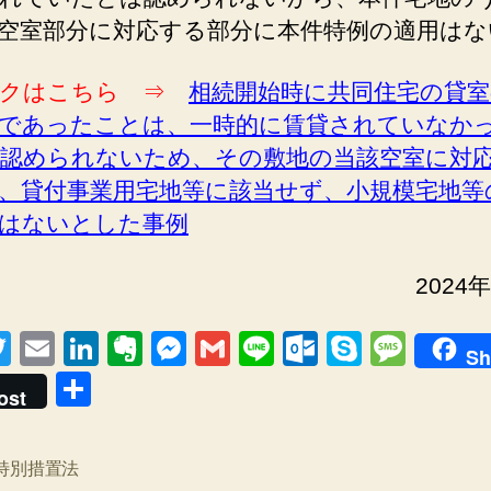
空室部分に対応する部分に本件特例の適用はな
クはこちら ⇒
相続開始時に共同住宅の貸室
であったことは、一時的に賃貸されていなか
認められないため、その敷地の当該空室に対
、貸付事業用宅地等に該当せず、小規模宅地等
はないとした事例
2024
T
E
Li
E
M
G
Li
O
S
M
Sh
wi
m
n
v
e
m
n
ut
ky
e
共
ost
tt
ail
k
er
ss
ail
e
lo
p
ss
有
er
e
n
e
o
e
a
特別措置法
dI
ot
n
k.
g