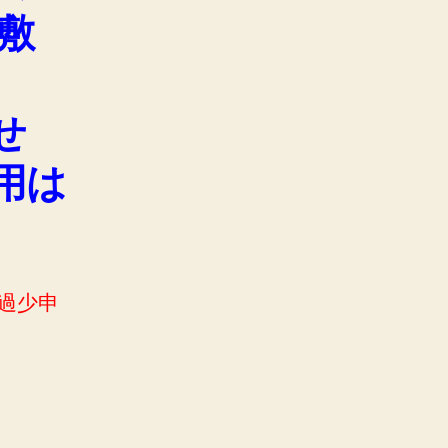
敷
せ
用は
過少申