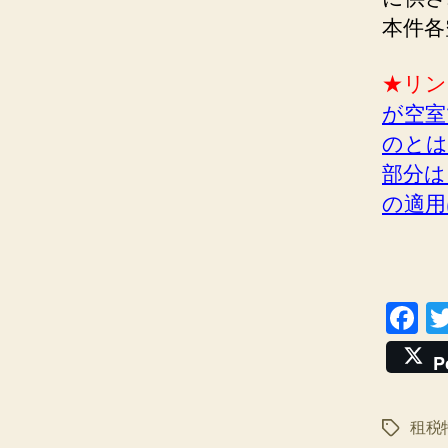
本件各
★リン
が空室
のとは
部分は
の適用
F
a
P
c
e
租税
タ
b