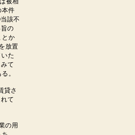
は被相
の本件
③当該不
い旨の
ことか
を放置
ていた
をみて
ある。
賃貸さ
されて
業の用
うち、