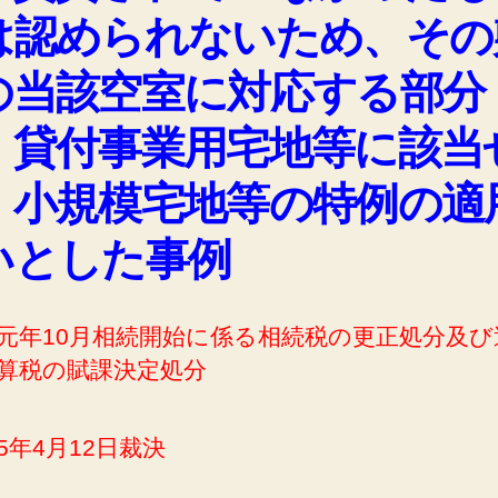
は認められないため、その
の当該空室に対応する部分
、貸付事業用宅地等に該当
、小規模宅地等の特例の適
いとした事例
元年10月相続開始に係る相続税の更正処分及び
算税の賦課決定処分
5年4月12日裁決