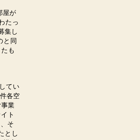
部屋が
わたっ
募集し
のと同
ったも
してい
本件各空
付事業
サイト
ら、そ
たとし