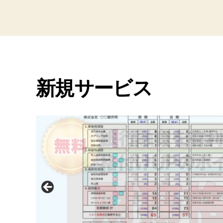
グ
o
o
k
新規サービス