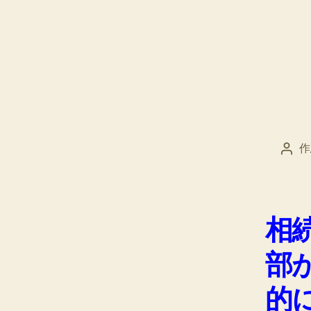
作
投
稿
者
相
部
的