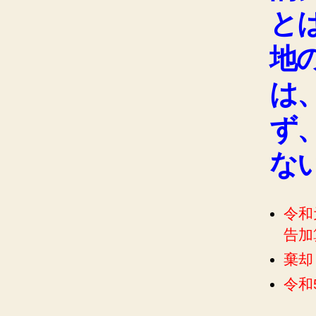
と
地
は
ず
な
令和
告加
棄却
令和