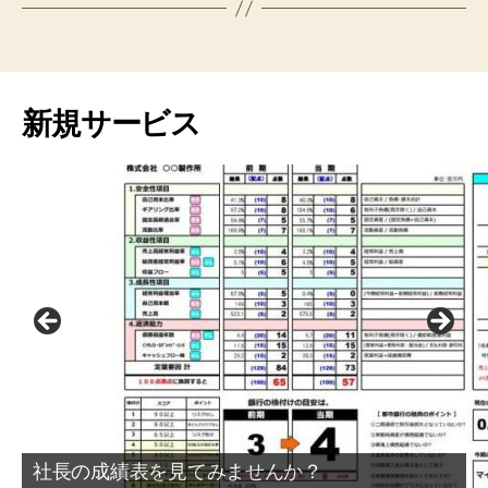
o
er
o
e
k
m
新規サービス
社長の成績表を見てみませんか？