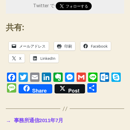
Twitter で
共有:
メールアドレス
印刷
Facebook
X
LinkedIn
F
T
E
Li
E
M
G
Li
O
S
a
wi
m
n
v
e
m
n
ut
ky
M
共
Share
Post
c
tt
ail
k
er
ss
ail
e
lo
p
e
有
e
er
e
n
e
o
e
ss
b
dI
ot
n
k.
a
→
事務所通信2011年7月
o
n
e
g
c
g