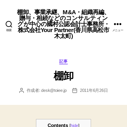
棚卸、事業承継、M&A・組織再編、
贈与・相続などのコンサルティン
グが中心の國村公認会計士事務所・
株式会社Your Partner(香川県高松市
検索
メニュー
木太町)
カ
記事
テ
棚卸
ゴ
リ
ー
作成者:
desk@toiee.jp
2011年6月26日
投
投
稿
稿
者
日
Contents
[
hide
]