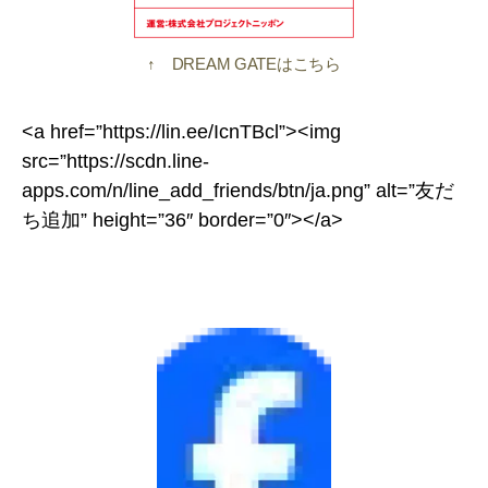
↑ DREAM GATEはこちら
<a href=”https://lin.ee/IcnTBcl”><img
src=”https://scdn.line-
apps.com/n/line_add_friends/btn/ja.png” alt=”友だ
ち追加” height=”36″ border=”0″></a>