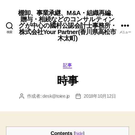
棚卸、事業承継、M&A・組織再編、
贈与・相続などのコンサルティン
グが中心の國村公認会計士事務所・
株式会社Your Partner(香川県高松市
検索
メニュー
木太町)
カ
記事
テ
時事
ゴ
リ
ー
作成者:
desk@toiee.jp
2018年10月12日
投
投
稿
稿
者
日
Contents
[
hide
]