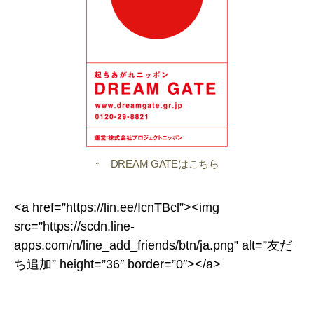
↑ DREAM GATEはこちら
<a href=”https://lin.ee/IcnTBcl”><img
src=”https://scdn.line-
apps.com/n/line_add_friends/btn/ja.png” alt=”友だ
ち追加” height=”36″ border=”0″></a>