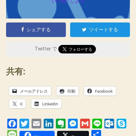
いいね ! しよう
シェアする
ツイートする
Twitter で
共有:
メールアドレス
印刷
Facebook
X
LinkedIn
F
T
E
Li
E
M
G
Li
O
S
a
wi
m
n
v
e
m
n
ut
ky
M
共