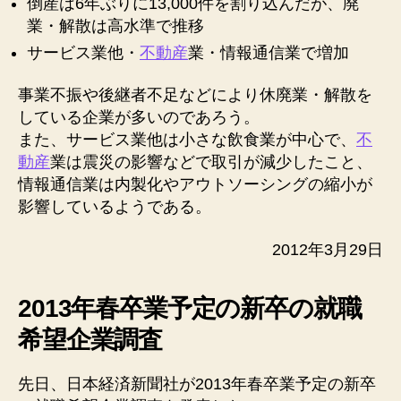
倒産は6年ぶりに13,000件を割り込んだが、廃
業・解散は高水準で推移
サービス業他・
不動産
業・情報通信業で増加
事業不振や後継者不足などにより休廃業・解散を
している企業が多いのであろう。
また、サービス業他は小さな飲食業が中心で、
不
動産
業は震災の影響などで取引が減少したこと、
情報通信業は内製化やアウトソーシングの縮小が
影響しているようである。
2012年3月29日
2013年春卒業予定の新卒の就職
希望企業調査
先日、日本経済新聞社が2013年春卒業予定の新卒