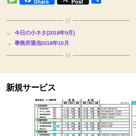
Share
Post
c
tt
ail
k
er
ss
ail
e
lo
p
e
有
e
er
e
n
e
o
e
ss
b
dI
ot
n
k.
a
←
今日の小ネタ(2018年9月)
o
n
e
g
c
g
→
事務所通信2018年10月
o
er
o
e
k
m
新規サービス