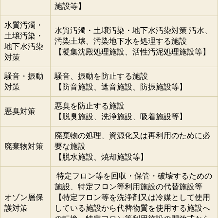
施設等】
水質汚濁・
水質汚濁・土壌汚染・地下水汚染対策 汚水、
土壌汚染・
汚染土壌、汚染地下水を処理する施設
地下水汚染
【凝集沈殿処理施設、活性汚泥処理施設等】
対策
騒音・振動
騒音、振動を防止する施設
対策
【防音施設、遮音施設、防振施設等】
悪臭を防止する施設
悪臭対策
【脱臭施設、洗浄施設、吸着施設等】
廃棄物の処理、資源化又は再利用のために必
廃棄物対策
要な施設
【脱水施設、焼却施設等】
特定フロン等を回収・保管・破壊するための
施設、特定フロン等利用施設の代替施設等
オゾン層保
【特定フロン等を洗浄剤又は冷媒として使用
護対策
している施設から代替物質を使用する施設へ