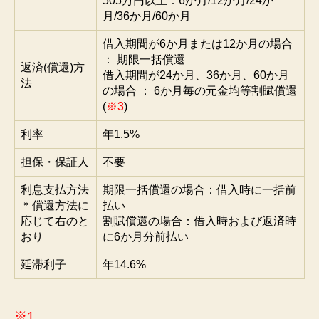
505万円以上：6か月/12か月/24か
月/36か月/60か月
借入期間が6か月または12か月の場合
： 期限一括償還
返済(償還)方
借入期間が24か月、36か月、60か月
法
の場合 ： 6か月毎の元金均等割賦償還
(
※3
)
利率
年1.5%
担保・保証人
不要
利息支払方法
期限一括償還の場合：借入時に一括前
＊償還方法に
払い
応じて右のと
割賦償還の場合：借入時および返済時
おり
に6か月分前払い
延滞利子
年14.6%
※1