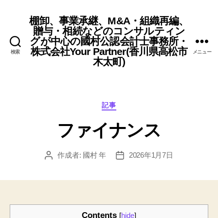
棚卸、事業承継、M&A・組織再編、
贈与・相続などのコンサルティン
グが中心の國村公認会計士事務所・
株式会社Your Partner(香川県高松市
検索
メニュー
木太町)
カ
記事
テ
ファイナンス
ゴ
リ
ー
作成者:
國村 年
2026年1月7日
投
投
稿
稿
者
日
Contents
[
hide
]